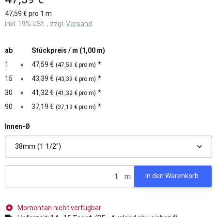
47,59 € pro 1 m
inkl. 19% USt. , zzgl.
Versand
ab
Stückpreis / m (1,00 m)
1
»
47,59 €
*
(47,59 € pro m)
15
»
43,39 €
*
(43,39 € pro m)
30
»
41,32 €
*
(41,32 € pro m)
90
»
37,19 €
*
(37,19 € pro m)
Innen-Ø
38mm (1 1/2")
m
In den Warenkorb
Momentan nicht verfügbar