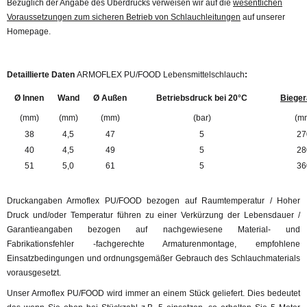
Bezüglich der Angabe des Überdrucks verweisen wir auf die
wesentlichen
Voraussetzungen zum sicheren Betrieb von Schlauchleitungen
auf unserer
Homepage.
Detaillierte Daten
ARMOFLEX PU/FOOD Lebensmittelschlauch
:
Ø Innen
Wand
Ø Außen
Betriebsdruck bei 20°C
Bieger
(mm)
(mm)
(mm)
(bar)
(m
38
4,5
47
5
27
40
4,5
49
5
28
51
5,0
61
5
36
Druckangaben Armoflex PU/FOOD bezogen auf Raumtemperatur / Hoher
Druck und/oder Temperatur führen zu einer Verkürzung der Lebensdauer /
Garantieangaben bezogen auf nachgewiesene Material- und
Fabrikationsfehler -fachgerechte Armaturenmontage, empfohlene
Einsatzbedingungen und ordnungsgemäßer Gebrauch des Schlauchmaterials
vorausgesetzt.
Unser Armoflex PU/FOOD wird immer an einem Stück geliefert. Dies bedeutet