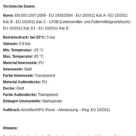
Technische Daten:
Norm:
EN ISO 1307:2008 - EU 1935/2004 - EU 10/2011 Kat. A - EU 10/2011
Kat. B - EU 10/2011 Kat. C - LFGB (Lebensmittel- und Futtermittelgesetzbuch) -
EU 10/2011 Kat. D1 - EU 10/2011 Kat. E
Betriebsdruck: bei 20°C:
5 bar
Vakuum:
0,9 bar
Min. Temperatur:
-25 °C
Max. Temperatur:
85 °C
Material Innenseele:
PU
Innenseele:
Glatt
Farbe Innenseele:
Transparent
Material Außendecke:
PU
Decke:
Glatt
Farbe Außendecke:
Transparent
Einlagen Ummantelte:
Stahlspirale
Aufdruck:
Armoflex®/PU /Food – Abmessung – Reg. EU 10/2011
Hinweis: