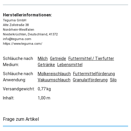
Herstellerinformationen:
Teguma GmbH
Alte Zollstraße 38
Nordrhein-Westfalen
Niederkrüchten, Deutschland, 41372
info@teguma.com
https://www.teguma.com/
Schläuche nach
Milch
Getreide
Futtermittel / Tierfutter
Medium:
Getränke
Lebensmittel
Schläuche nach
Molkereischlauch
Futtermittelförderung
Anwendung:
Vakuumschlauch
Granulatförderung
Silo
Versandgewicht:
0,77 kg
Inhalt:
1,00 m
Frage zum Artikel