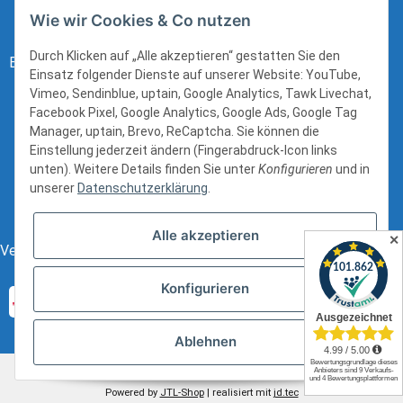
Wie wir Cookies & Co nutzen
Durch Klicken auf „Alle akzeptieren“ gestatten Sie den
Bezahlung:
Einsatz folgender Dienste auf unserer Website: YouTube,
Vimeo, Sendinblue, uptain, Google Analytics, Tawk Livechat,
Facebook Pixel, Google Analytics, Google Ads, Google Tag
Manager, uptain, Brevo, ReCaptcha. Sie können die
Einstellung jederzeit ändern (Fingerabdruck-Icon links
unten). Weitere Details finden Sie unter
Konfigurieren
und in
unserer
Datenschutzerklärung
.
Alle akzeptieren
✕
Versand:
Konfigurieren
Ablehnen
* Alle Preise inkl. gesetzlicher USt., zzgl.
Versand
Powered by
JTL-Shop
| realisiert mit
jd.tec