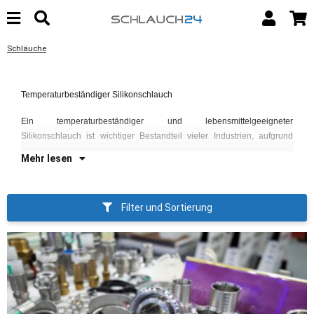
Schläuche
ih
da
Bi
Temperaturbeständiger Silikonschlauch
tr
FD
Sh
Na
Ein temperaturbeständiger und lebensmittelgeeigneter
vo
Silikonschlauch ist wichtiger Bestandteil vieler Industrien, aufgrund
Mehr lesen
Filter und Sortierung