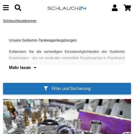
Schlauchkupplungen
un
Unsere Guillemin-Tankwagenkupplungen
ve
Ta
Entdecken Sie die vielseitigen Einsatzmöglichkeiten der Guillemin
Kupplungen - der am weitesten verbreitete Kupplungstyp in Frankreich
Mehr lesen
Filter und Sortierung