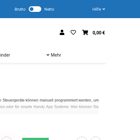
Brutto
Netto
Hilfe
0,00 €
inder
Mehr
Ihre Gartenbewässeru
Bodenfeuchtigkeits- 
en Steuergeräte können manuell programmiert werden, um
Grundsätzlich lasse
ion oder für smarte Handy App Systeme. Hier können Sie
auf die Möglichkeit