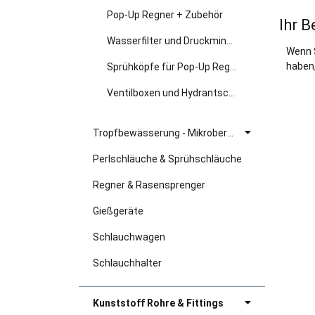
Pop-Up Regner + Zubehör
Ihr B
Wasserfilter und Druckminderer
Wenn 
haben,
Sprühköpfe für Pop-Up Regner
Ventilboxen und Hydrantschutzgehäuse
Tropfbewässerung - Mikroberegnung
Perlschläuche & Sprühschläuche
Regner & Rasensprenger
Gießgeräte
Schlauchwagen
Schlauchhalter
Kunststoff Rohre & Fittings