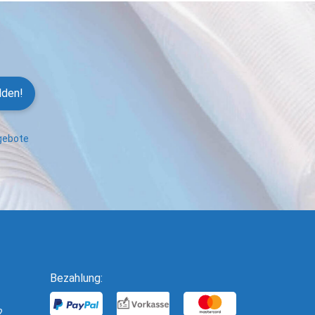
lden!
ngebote
Bezahlung:
2