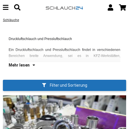
Schläuche
Re
Druckluftschlauch und Pressluftschlauch
Ho
Dr
Ein Druckluftschlauch und Pressluftschlauch findet in verschiedenen
Bereichen breite Anwendung, sei es in KFZ-Werkstätten,
An
Mehr lesen
Filter und Sortierung