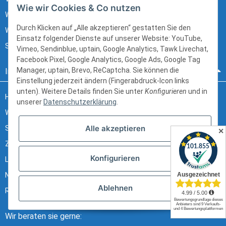
Wie wir Cookies & Co nutzen
Widerrufsrecht
Durch Klicken auf „Alle akzeptieren“ gestatten Sie den
Widerrufsrecht (B2B)
Einsatz folgender Dienste auf unserer Website: YouTube,
Sitemap
Vimeo, Sendinblue, uptain, Google Analytics, Tawk Livechat,
Facebook Pixel, Google Analytics, Google Ads, Google Tag
Manager, uptain, Brevo, ReCaptcha. Sie können die
Informationen
Einstellung jederzeit ändern (Fingerabdruck-Icon links
unten). Weitere Details finden Sie unter
Konfigurieren
und in
Häufig gestellte Fragen
unserer
Datenschutzerklärung
.
Wir über uns
Alle akzeptieren
Stellenangebote
✕
Zahlungsmöglichkeiten
Konfigurieren
Lieferung und Versand
Newsletter
Ablehnen
Ratgeber & Glossar
Wir beraten sie gerne: