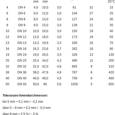
mm
mm
20°C
4
DN 4
4,0
10,0
3,0
81
31
15
6
DN 6
6,0
12,0
3,0
104
27
25
8
DN 8
8,0
14,0
3,0
127
24
30
9
DN 9
9,0
15,0
3,0
139
21
35
10
DN 10
10,0
16,0
3,0
150
19
40
12
DN 12
12,0
18,0
3,0
173
19
55
13
DN 13
13,3
19,9
3,3
200
16
70
16
DN 16
16,2
23,6
3,7
282
16
90
19
DN 19
19,0
26,0
3,5
328
13
130
25
DN 25
25,4
34,0
4,3
490
11
200
32
DN 32
32,4
42,0
4,8
685
9
310
38
DN 38
38,0
47,6
4,8
787
8
420
40
DN 40
40,0
49,0
4,5
759
8
460
50
DN 50
50,0
60
5,0
1055
5
650
Toleranzen Innendurchmesser:
bis 5 mm + 0,1 mm / - 0,2 mm
über 5 – 8 mm + 0,2 mm / - 0,3 mm
über 8 mm + 2,5 % / - 3 %