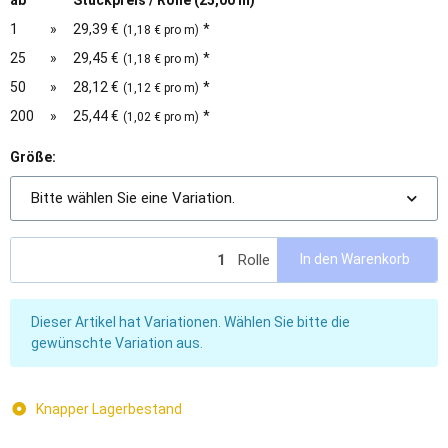
ab
Stückpreis / Rolle (25,00 m)
1
»
29,39 €
*
(1,18 € pro m)
25
»
29,45 €
*
(1,18 € pro m)
50
»
28,12 €
*
(1,12 € pro m)
200
»
25,44 €
*
(1,02 € pro m)
Größe:
Bitte wählen Sie eine Variation.
Rolle
In den Warenkorb
x
Dieser Artikel hat Variationen. Wählen Sie bitte die
gewünschte Variation aus.
Knapper Lagerbestand