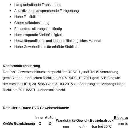
Lang anhaltende Transparenz
Attraktive und ansprechende Farbgebung
Hohe Flexibilität
Chemikalienbeständig
Besonders alterungsbeständig
Hervorragende Abriebfestigkeit
Umweltfreundliches und lebensmitteltaugliches Material
Hohe Gewebedichte für erhöhte Stabilität
Konformitätserklärung
Der PVC-Gewebeschlauch entspricht der REACH-, und RoHS Verordnung
gemäß der europäischen Richtlinie 2007/19/EC, 10-2011 gem. A-B-C sowie
der Vorschrift (EU) 2015/863 vom 31.03.2015 zur Änderung des Anhangs II der
Richtlinie 2011/65/EU. Lebensmittelecht.
Detaillierte Daten PVC Gewebeschlauch:
Innen
Außen
Biegera
Wandstärke
Gewicht
Betriebsdruck
Größe
Bezeichnung
Ø
Ø
mm be
mm
gr/m
bar bei 20°C