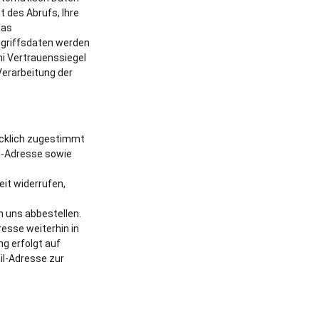
t des Abrufs, Ihre
das
ugriffsdaten werden
i Vertrauenssiegel
Verarbeitung der
ücklich zugestimmt
il-Adresse sowie
zeit widerrufen,
n uns abbestellen.
resse weiterhin in
ng erfolgt auf
il-Adresse zur