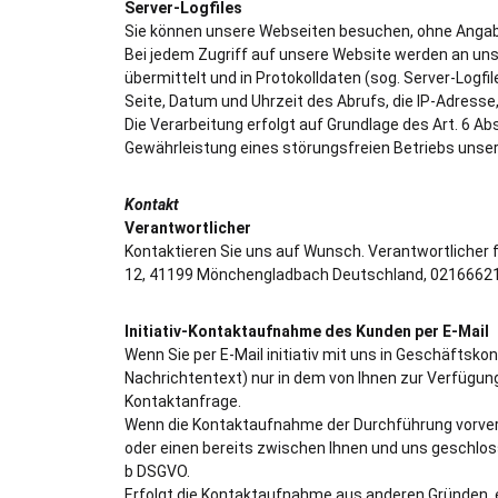
Server-Logfiles
Sie können unsere Webseiten besuchen, ohne Angab
Bei jedem Zugriff auf unsere Website werden an uns
übermittelt und in Protokolldaten (sog. Server-Logf
Seite, Datum und Uhrzeit des Abrufs, die IP-Adress
Die Verarbeitung erfolgt auf Grundlage des Art. 6 A
Gewährleistung eines störungsfreien Betriebs unse
Kontakt
Verantwortlicher
Kontaktieren Sie uns auf Wunsch. Verantwortlicher fü
12, 41199 Mönchengladbach Deutschland, 0216662
Initiativ-Kontaktaufnahme des Kunden per E-Mail
Wenn Sie per E-Mail initiativ mit uns in Geschäftsk
Nachrichtentext) nur in dem von Ihnen zur Verfügun
Kontaktanfrage.
Wenn die Kontaktaufnahme der Durchführung vorver
oder einen bereits zwischen Ihnen und uns geschlosse
b DSGVO.
Erfolgt die Kontaktaufnahme aus anderen Gründen, er