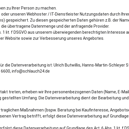
en zu Ihrer Person zu machen.
 oder unseren Webhoster / IT-Dienstleister Nutzungsdaten durch Ihre
iles) gespeichert. Zu diesen gespeicherten Daten gehören z.B. der Na
e, die übertragene Datenmenge und der anfragende Provider.
bs. 1 lit. f DSGVO aus unserem überwiegenden berechtigten Interesse a
rer Website sowie zur Verbesserung unseres Angebotes.
r die Datenverarbeitung ist: Ulrich Butwillis, Hanns-Martin-Schleyer St
16600, info@schlauch24.de
ontakt treten, erheben wir Ihre personenbezogenen Daten (Name, E-Mai
g gestellten Umfang. Die Datenverarbeitung dient der Bearbeitung un
traglichen Maßnahmen (bspw. Beratung bei Kaufinteresse, Angebotser
nen Vertrag betrifft, erfolgt diese Datenverarbeitung auf Grundlage de
folgt diese Datenverarbeitung auf Grundlage des Art. 6 Abs. 1 lit. f 