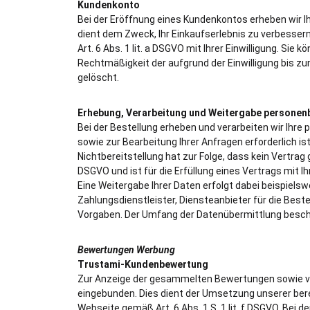
Kundenkonto
Bei der Eröffnung eines Kundenkontos erheben wir
dient dem Zweck, Ihr Einkaufserlebnis zu verbessern
Art. 6 Abs. 1 lit. a DSGVO mit Ihrer Einwilligung. Sie
Rechtmäßigkeit der aufgrund der Einwilligung bis zu
gelöscht.
Erhebung, Verarbeitung und Weitergabe personen
Bei der Bestellung erheben und verarbeiten wir Ihre
sowie zur Bearbeitung Ihrer Anfragen erforderlich ist
Nichtbereitstellung hat zur Folge, dass kein Vertrag 
DSGVO und ist für die Erfüllung eines Vertrags mit Ih
Eine Weitergabe Ihrer Daten erfolgt dabei beispiels
Zahlungsdienstleister, Diensteanbieter für die Bestel
Vorgaben. Der Umfang der Datenübermittlung besch
Bewertungen Werbung
Trustami-Kundenbewertung
Zur Anzeige der gesammelten Bewertungen sowie von
eingebunden. Dies dient der Umsetzung unserer ber
Webseite gemäß Art. 6 Abs. 1 S. 1 lit. f DSGVO. Be