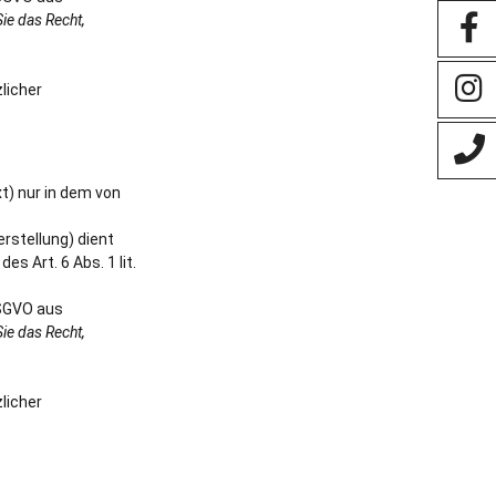
ie das Recht,
licher
t) nur in dem von
stellung) dient
s Art. 6 Abs. 1 lit.
DSGVO aus
ie das Recht,
licher