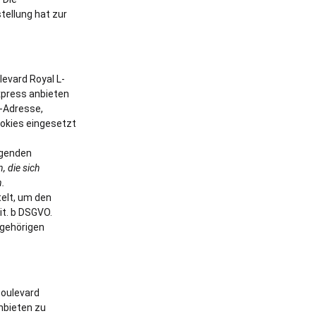
tellung hat zur
levard Royal L-
xpress anbieten
P-Adresse,
ookies eingesetzt
egenden
, die sich
n.
elt, um den
it. b DSGVO.
ugehörigen
Boulevard
nbieten zu