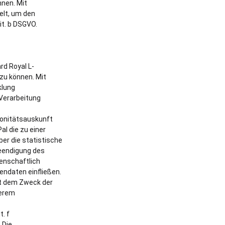
nnen. Mit
elt, um den
it. b DSGVO.
rd Royal L-
zu können. Mit
klung
 Verarbeitung
 Bonitätsauskunft
l die zu einer
er die statistische
Beendigung des
senschaftlich
ndaten einfließen.
nt dem Zweck der
serem
t. f
 Die