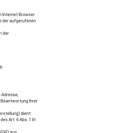
n Internet Browser
me der aufgerufenen
n der
r.
l-Adresse,
d Beantwortung Ihrer
stellung) dient
s Art. 6 Abs. 1 lit.
DSGVO aus