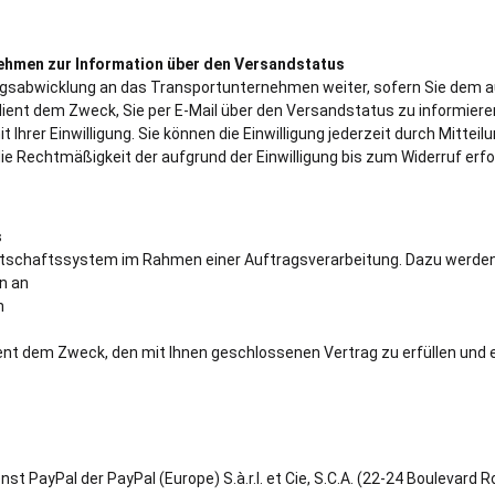
ehmen zur Information über den Versandstatus
agsabwicklung an das Transportunternehmen weiter, sofern Sie dem a
ent dem Zweck, Sie per E-Mail über den Versandstatus zu informieren
it Ihrer Einwilligung. Sie können die Einwilligung jederzeit durch Mittei
 Rechtmäßigkeit der aufgrund der Einwilligung bis zum Widerruf erfo
s
rtschaftssystem im Rahmen einer Auftragsverarbeitung. Dazu werde
n an
n
nt dem Zweck, den mit Ihnen geschlossenen Vertrag zu erfüllen und e
 PayPal der PayPal (Europe) S.à.r.l. et Cie, S.C.A. (22-24 Boulevard R