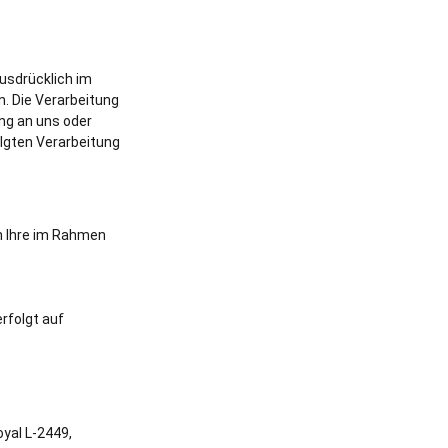
usdrücklich im
. Die Verarbeitung
lung an uns oder
lgten Verarbeitung
n Ihre im Rahmen
rfolgt auf
oyal L-2449,