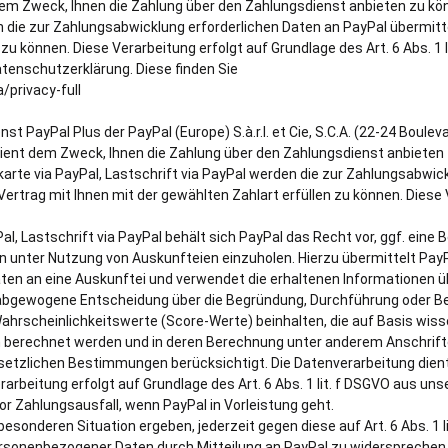
dem Zweck, Ihnen die Zahlung über den Zahlungsdienst anbieten zu kö
 die zur Zahlungsabwicklung erforderlichen Daten an PayPal übermitt
zu können. Diese Verarbeitung erfolgt auf Grundlage des Art. 6 Abs. 1 l
atenschutzerklärung. Diese finden Sie
privacy-full
 PayPal Plus der PayPal (Europe) S.à.r.l. et Cie, S.C.A. (22-24 Bouleva
dient dem Zweck, Ihnen die Zahlung über den Zahlungsdienst anbieten 
arte via PayPal, Lastschrift via PayPal werden die zur Zahlungsabwic
Vertrag mit Ihnen mit der gewählten Zahlart erfüllen zu können. Diese
al, Lastschrift via PayPal behält sich PayPal das Recht vor, ggf. eine
 unter Nutzung von Auskunfteien einzuholen. Hierzu übermittelt PayPa
n an eine Auskunftei und verwendet die erhaltenen Informationen üb
e abgewogene Entscheidung über die Begründung, Durchführung oder 
ahrscheinlichkeitswerte (Score-Werte) beinhalten, die auf Basis wis
 berechnet werden und in deren Berechnung unter anderem Anschrifte
etzlichen Bestimmungen berücksichtigt. Die Datenverarbeitung die
arbeitung erfolgt auf Grundlage des Art. 6 Abs. 1 lit. f DSGVO aus un
 Zahlungsausfall, wenn PayPal in Vorleistung geht.
esonderen Situation ergeben, jederzeit gegen diese auf Art. 6 Abs. 1 li
sonenbezogener Daten durch Mitteilung an PayPal zu widersprechen.