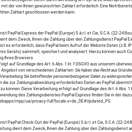
 mit der von Ihnen gewünschten Zahlart erforderlich. Eine Nichtbereits
ählten Zahlart geschlossen werden kann.
 PayPal Express der PayPal (Europe) S.à.r.l. et Cie, S.C.A. (22-24 Bou
dient dem Zweck, Ihnen die Zahlung über den Zahlungsdienst PayPal E
st es erforderlich, dass PayPal beim Aufruf der Website Daten (z.B. I
res Geräts) sammelt, speichert und analysiert. Hierzu können auch C
ng Ihres Browsers.
olgt auf Grundlage des Art. 6 Abs. 1 lit. f DSGVO aus unserem überwi
n Angebot von verschiedenen Zahlarten.
Sie haben das Recht aus Gründen
er Verarbeitung Sie betreffender personenbezogener Daten zu widerspreche
 die zur Zahlungsabwicklung erforderlichen Daten an PayPal übermitt
zu können. Diese Verarbeitung erfolgt auf Grundlage des Art. 6 Abs. 1 l
rwendung des Zahlungsdienstes PayPal Express finden Sie in der daz
ebapps/mpp/ua/privacy-full?locale.x=de_DE#Updated_PS.
 PayPal Check-Out der PayPal (Europe) S.à.r.l. et Cie, S.C.A. (22-24 
beitung dient dem Zweck, Ihnen die Zahlung über den Zahlungsdienst a