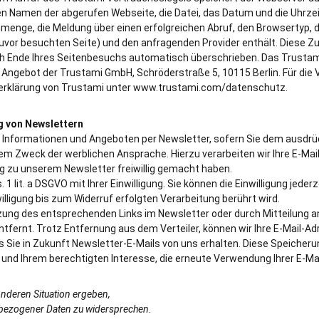
den Namen der abgerufen Webseite, die Datei, das Datum und die Uhrzei
nmenge, die Meldung über einen erfolgreichen Abruf, den Browsertyp, 
zuvor besuchten Seite) und den anfragenden Provider enthält. Diese Z
h Ende Ihres Seitenbesuchs automatisch überschrieben. Das Trustam
 Angebot der Trustami GmbH, Schröderstraße 5, 10115 Berlin. Für die 
zerklärung von Trustami unter www.trustami.com/datenschutz.
g von Newslettern
n Informationen und Angeboten per Newsletter, sofern Sie dem ausdr
dem Zweck der werblichen Ansprache. Hierzu verarbeiten wir Ihre E-Ma
g zu unserem Newsletter freiwillig gemacht haben.
 1 lit. a DSGVO mit Ihrer Einwilligung. Sie können die Einwilligung jeder
lligung bis zum Widerruf erfolgten Verarbeitung berührt wird.
zung des entsprechenden Links im Newsletter oder durch Mitteilung a
tfernt. Trotz Entfernung aus dem Verteiler, können wir Ihre E-Mail-Ad
ss Sie in Zukunft Newsletter-E-Mails von uns erhalten. Diese Speicheru
m und Ihrem berechtigten Interesse, die erneute Verwendung Ihrer E-Ma
onderen Situation ergeben,
enbezogener Daten zu widersprechen.