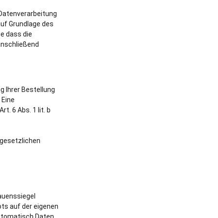
 Datenverarbeitung
auf Grundlage des
ne dass die
 anschließend
g Ihrer Bestellung
 Eine
. 6 Abs. 1 lit. b
e gesetzlichen
auenssiegel
ts auf der eigenen
automatisch Daten