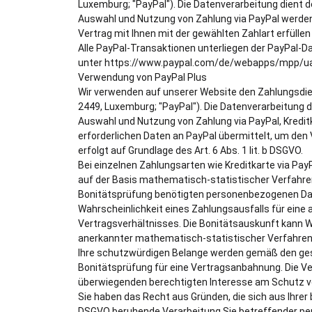
Luxemburg; "PayPal"). Die Datenverarbeitung dient 
Auswahl und Nutzung von Zahlung via PayPal werden
Vertrag mit Ihnen mit der gewählten Zahlart erfüllen 
Alle PayPal-Transaktionen unterliegen der PayPal-D
unter https://www.paypal.com/de/webapps/mpp/ua/
Verwendung von PayPal Plus
Wir verwenden auf unserer Website den Zahlungsdienst
2449, Luxemburg; "PayPal"). Die Datenverarbeitung 
Auswahl und Nutzung von Zahlung via PayPal, Kreditk
erforderlichen Daten an PayPal übermittelt, um den 
erfolgt auf Grundlage des Art. 6 Abs. 1 lit. b DSGVO.
Bei einzelnen Zahlungsarten wie Kreditkarte via PayP
auf der Basis mathematisch-statistischer Verfahren
Bonitätsprüfung benötigten personenbezogenen Date
Wahrscheinlichkeit eines Zahlungsausfalls für ein
Vertragsverhältnisses. Die Bonitätsauskunft kann W
anerkannter mathematisch-statistischer Verfahren
Ihre schutzwürdigen Belange werden gemäß den ges
Bonitätsprüfung für eine Vertragsanbahnung. Die Ver
überwiegenden berechtigten Interesse am Schutz vor
Sie haben das Recht aus Gründen, die sich aus Ihrer b
DSGVO beruhende Verarbeitung Sie betreffender per