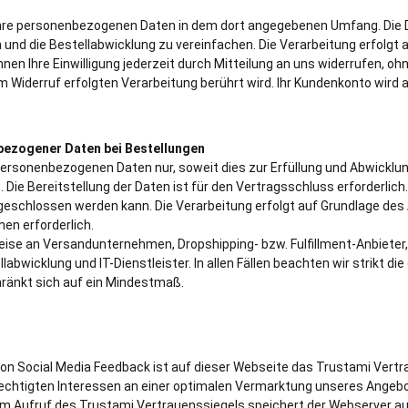
 Ihre personenbezogenen Daten in dem dort angegebenen Umfang. Die
 und die Bestellabwicklung zu vereinfachen. Die Verarbeitung erfolgt 
 können Ihre Einwilligung jederzeit durch Mitteilung an uns widerrufen, oh
m Widerruf erfolgten Verarbeitung berührt wird. Ihr Kundenkonto wird
bezogener Daten bei Bestellungen
 personenbezogenen Daten nur, soweit dies zur Erfüllung und Abwicklun
. Die Bereitstellung der Daten ist für den Vertragsschluss erforderlich.
geschlossen werden kann. Die Verarbeitung erfolgt auf Grundlage des Art
nen erforderlich.
weise an Versandunternehmen, Dropshipping- bzw. Fulfillment-Anbieter,
labwicklung und IT-Dienstleister. In allen Fällen beachten wir strikt di
ränkt sich auf ein Mindestmaß.
 Social Media Feedback ist auf dieser Webseite das Trustami Vertr
echtigten Interessen an einer optimalen Vermarktung unseres Angebo
i dem Aufruf des Trustami Vertrauenssiegels speichert der Webserver 