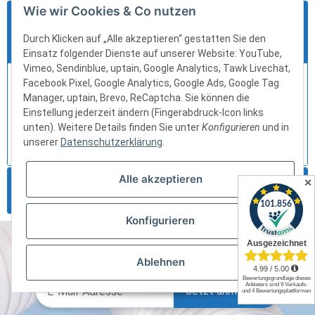
Wie wir Cookies & Co nutzen
Warum lohnt sich ein Blick ins
Ausverkauf-Angebot?
Durch Klicken auf „Alle akzeptieren“ gestatten Sie den
Einsatz folgender Dienste auf unserer Website: YouTube,
Vimeo, Sendinblue, uptain, Google Analytics, Tawk Livechat,
Facebook Pixel, Google Analytics, Google Ads, Google Tag
Der Ausverkauf bei Schlauch24 bieten Ihnen hochwertige
Manager, uptain, Brevo, ReCaptcha. Sie können die
Produkte zu besonders attraktiven Preisen – ideal für alle,
Einstellung jederzeit ändern (Fingerabdruck-Icon links
die schnell zuschlagen möchten. Perfekt geeignet für
unten). Weitere Details finden Sie unter
Konfigurieren
und in
Projekte, bei denen hohe Qualität gefragt ist und eine
unserer
Datenschutzerklärung
.
gewisse Flexibilität bei der Produktauswahl besteht.
Alle akzeptieren
✕
Was ist der Ausverkauf bei Schlauch24?
Konfigurieren
Newsletter abonnieren
Ablehnen
Jetzt anmelden!