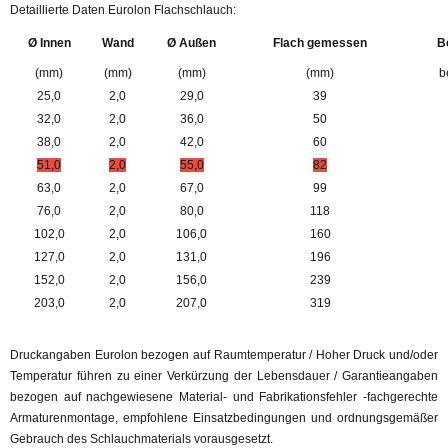
Detaillierte Daten Eurolon Flachschlauch:
Ø Innen
Wand
Ø Außen
Flach gemessen
B
(mm)
(mm)
(mm)
(mm)
b
25,0
2,0
29,0
39
32,0
2,0
36,0
50
38,0
2,0
42,0
60
51,0
2,0
55,0
82
63,0
2,0
67,0
99
76,0
2,0
80,0
118
102,0
2,0
106,0
160
127,0
2,0
131,0
196
152,0
2,0
156,0
239
203,0
2,0
207,0
319
Druckangaben Eurolon bezogen auf Raumtemperatur / Hoher Druck und/oder
Temperatur führen zu einer Verkürzung der Lebensdauer / Garantieangaben
bezogen auf nachgewiesene Material- und Fabrikationsfehler -fachgerechte
Armaturenmontage, empfohlene Einsatzbedingungen und ordnungsgemäßer
Gebrauch des Schlauchmaterials vorausgesetzt.