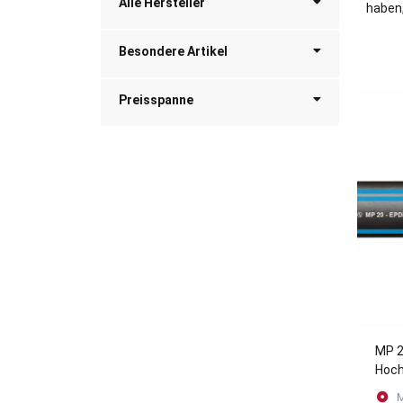
Alle Hersteller
haben,
Besondere Artikel
Preisspanne
MP 2
Hoch
zur 
M