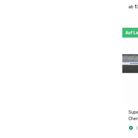
1
ab
Auf L
Supe
Chem
Druc
S