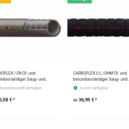
OFLEX / EN Öl- und
CARBOFLEX U.L./OHM Öl- und
inbeständiger Saug- und
benzinbeständiger Saug- und
kschlauch /
Druckschlauch
omentan nicht verfügbar
Sofort verfügbar
kwagenschlauch
5,58 €
*
36,95 €
*
ab