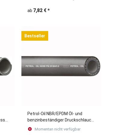
7,82 €
*
ab
Bestseller
Petrol-Oil NBR/EPDM Öl- und
asser
benzinbeständiger Druckschlauch
(Meterware)
Momentan nicht verfügbar