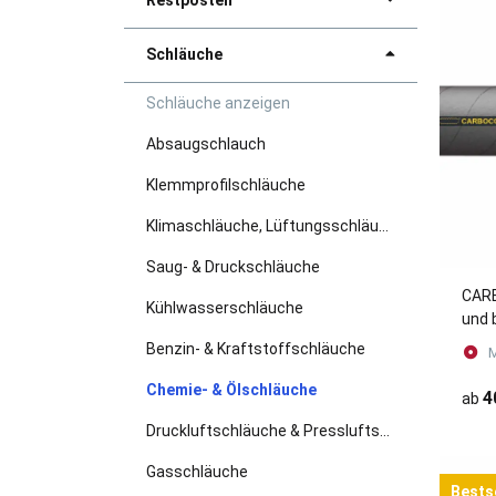
Restposten
Schläuche
Schläuche anzeigen
Absaugschlauch
Klemmprofilschläuche
Klimaschläuche, Lüftungsschläuche, Schweißrauchschläuche
Saug- & Druckschläuche
CARB
Kühlwasserschläuche
und 
Druc
Benzin- & Kraftstoffschläuche
M
Tan
Chemie- & Ölschläuche
4
ab
Druckluftschläuche & Pressluftschläuche
Gasschläuche
Bests