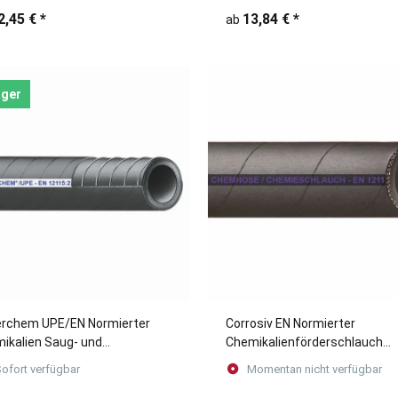
2,45 €
*
13,84 €
*
ab
ager
rchem UPE/EN Normierter
Corrosiv EN Normierter
ikalien Saug- und
Chemikalienförderschlauch
kschlauch (Meterware)
(Meterware)
ofort verfügbar
Momentan nicht verfügbar