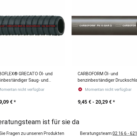
BOFLEX® GRECATO Öl- und
CARBOFORM Öl- und
inbeständiger Saug- und
benzinbeständiger Druckschl
kschlauch
/ Förderschlauch (Meterware)
omentan nicht verfügbar
Momentan nicht verfügbar
9,09 €
*
9,45 € -
20,29 €
*
eratungsteam ist für sie da
Sie Fragen zu unseren Produkten
Beratungsteam:
02 16 6 - 62