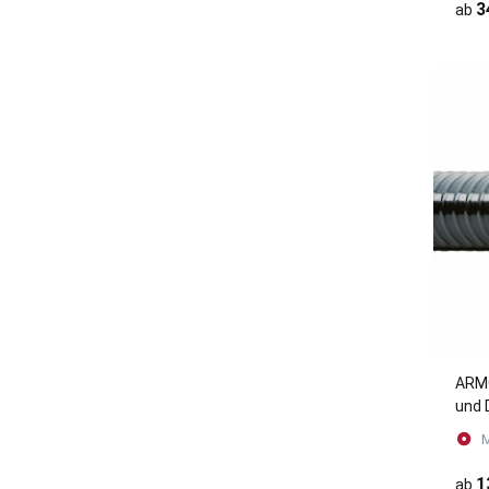
3
ab
ARMO
und 
Fett
M
(Met
1
ab