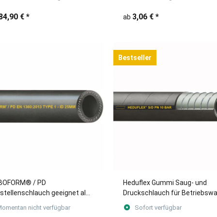
chemischen Produkten
84,90 €
*
3,06 €
*
ab
Bestseller
BOFORM® / PD
Heduflex Gummi Saug- und
stellenschlauch geeignet als
Druckschlauch für Betriebsw
elschlauch für Öl und Benzin
und Gülle (Meterware)
omentan nicht verfügbar
Sofort verfügbar
erware)