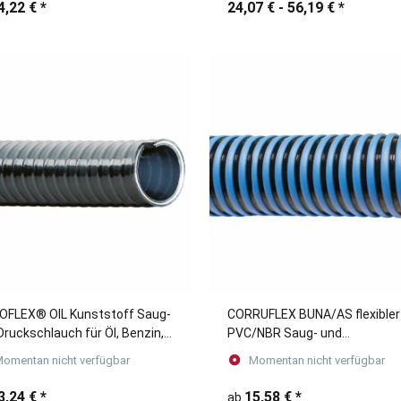
4,22 €
*
24,07 € -
56,19 €
*
FLEX® OIL Kunststoff Saug-
CORRUFLEX BUNA/AS flexibler
Druckschlauch für Öl, Benzin,
PVC/NBR Saug- und
, leichte Säuren und Laugen
Druckschlauch für
omentan nicht verfügbar
Momentan nicht verfügbar
erware)
Industriewasser, Gülle, Minera
blau/schwarz
3,24 €
*
15,58 €
*
ab