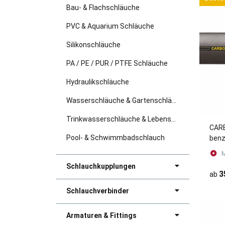
Bau- & Flachschläuche
PVC & Aquarium Schläuche
Silikonschläuche
PA / PE / PUR / PTFE Schläuche
Hydraulikschläuche
Wasserschläuche & Gartenschläuche
Trinkwasserschläuche & Lebensmittelschläuche
CARB
Pool- & Schwimmbadschlauch
benz
Druc
M
Tan
Schlauchkupplungen
3
ab
Schlauchverbinder
Armaturen & Fittings