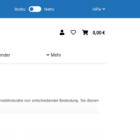
Brutto
Netto
Hilfe
0,00 €
inder
Mehr
Chemieschläuche
Chemieschläuche mü
obilindustrie von entscheidender Bedeutung. Sie dienen
korrosionsbeständig 