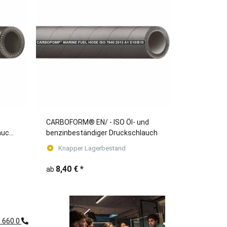
CARBOFORM® EN/ - ISO Öl- und
auch
benzinbeständiger Druckschlauch
Knapper Lagerbestand
8,40 €
*
ab
1 660 0