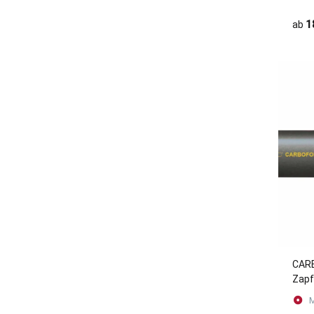
und 
1
ab
CAR
Zapf
Hasp
M
(Met