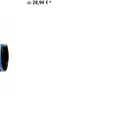
28,94 €
*
ab
löle