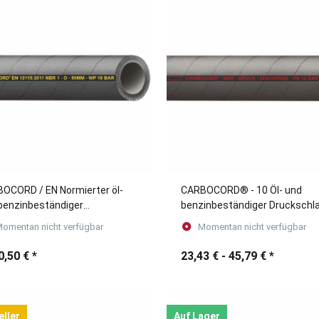
OCORD / EN Normierter öl-
CARBOCORD® - 10 Öl- und
benzinbeständiger
benzinbeständiger Druckschl
kschlauch /
omentan nicht verfügbar
Momentan nicht verfügbar
kwagenschlauch
0,50 €
*
23,43 € -
45,79 €
*
eller
Auf Lager