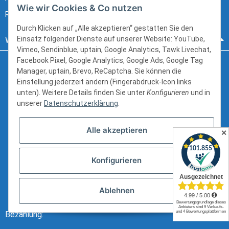
Wie wir Cookies & Co nutzen
Ratgeber & Glossar
Durch Klicken auf „Alle akzeptieren“ gestatten Sie den
Einsatz folgender Dienste auf unserer Website: YouTube,
Wir beraten sie gerne:
Vimeo, Sendinblue, uptain, Google Analytics, Tawk Livechat,
Facebook Pixel, Google Analytics, Google Ads, Google Tag
Manager, uptain, Brevo, ReCaptcha. Sie können die
Hanns-Martin-Schleyer-Straße 12
Einstellung jederzeit ändern (Fingerabdruck-Icon links
41199 Mönchengladbach
unten). Weitere Details finden Sie unter
Konfigurieren
und in
unserer
Datenschutzerklärung
.
kundenservice@schlauch24.de
+49 (0) 2166 6216600
Alle akzeptieren
✕
Bürozeiten:
Konfigurieren
Mo - Fr: 8:00 - 16:00 Uhr
Ablehnen
Bezahlung: