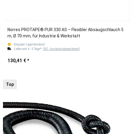
Norres PROTAPE® PUR 330 AS – Flexibler Absaugschlauch 5
m, Ø 70 mm, für Industrie & Werkstatt
Knapper Lagerbestand
Lieferzeit:
4 - 5 Tage*
(DE - Ausland abweichend)
130,41 €
*
Top