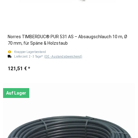
Norres TIMBERDUC® PUR 531 AS – Absaugschlauch 10 m, Ø
70 mm, für Späne & Holzstaub
Knapper Lagerbestand
Lieferzeit:
2 - 3 Tage*
(DE - Ausland abweichend)
121,51 €
*
Auf Lager