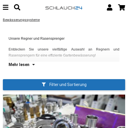
Bewässerungssysteme
Un
Unsere Regner und Rasensprenger
si
ei
Entdecken Sie unsere vielfältige Auswahl an Regnern und
Rasensprengern für eine effiziente Gartenbewässerung!
Mehr lesen
Filter und Sortierung