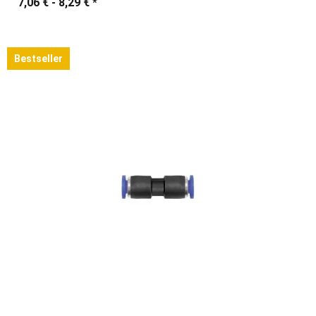
7,06 € -
8,29 €
*
Bestseller