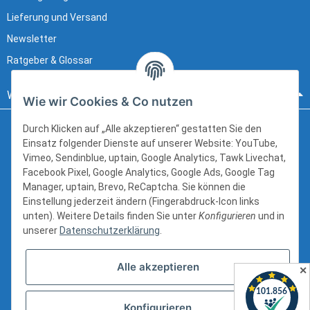
Lieferung und Versand
Newsletter
Ratgeber & Glossar
Wir beraten sie gerne:
Wie wir Cookies & Co nutzen
Durch Klicken auf „Alle akzeptieren“ gestatten Sie den
Einsatz folgender Dienste auf unserer Website: YouTube,
Hanns-Martin-Schleyer-Straße 12
Vimeo, Sendinblue, uptain, Google Analytics, Tawk Livechat,
41199 Mönchengladbach
Facebook Pixel, Google Analytics, Google Ads, Google Tag
kundenservice@schlauch24.de
Manager, uptain, Brevo, ReCaptcha. Sie können die
Einstellung jederzeit ändern (Fingerabdruck-Icon links
+49 (0) 2166 6216600
unten). Weitere Details finden Sie unter
Konfigurieren
und in
unserer
Datenschutzerklärung
.
Bürozeiten:
Alle akzeptieren
Mo - Fr: 8:00 - 16:00 Uhr
✕
Konfigurieren