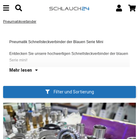
Pneumatikverbinder
Di
bi
Pneumatik Schnellsteckverbinder der Blauen Serie Mini
ge
Si
Entdecken Sie unsere hochwertigen Schnellsteckverbinder der blauen
Serie mini!
Mehr lesen
Filter und Sortierung