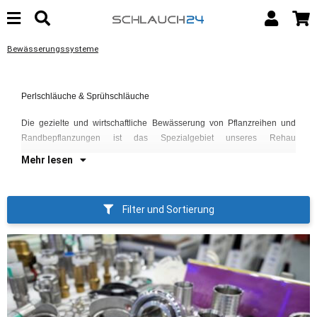
Bewässerungssysteme
Pe
Perlschläuche & Sprühschläuche
Wa
ei
Die gezielte und wirtschaftliche Bewässerung von Pflanzreihen und
Randbepflanzungen ist das Spezialgebiet unseres Rehau
Mehr lesen
Filter und Sortierung