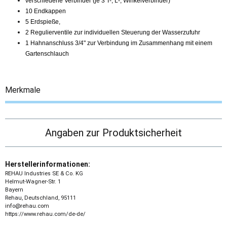
verschiedene Verbinder (je 3 T-, L-, Winkelverbinder)
10 Endkappen
5 Erdspieße,
2 Regulierventile zur individuellen Steuerung der Wasserzufuhr
1 Hahnanschluss 3/4" zur Verbindung im Zusammenhang mit einem
Gartenschlauch
Merkmale
Angaben zur Produktsicherheit
Herstellerinformationen:
REHAU Industries SE & Co. KG
Helmut-Wagner-Str. 1
Bayern
Rehau, Deutschland, 95111
info@rehau.com
https://www.rehau.com/de-de/