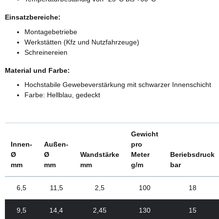
Einsatzbereiche:
Montagebetriebe
Werkstätten (Kfz und Nutzfahrzeuge)
Schreinereien
Material und Farbe:
Hochstabile Gewebeverstärkung mit schwarzer Innenschicht
Farbe: Hellblau, gedeckt
Gewicht
Innen-
Außen-
pro
Ø
Ø
Wandstärke
Meter
Beriebsdruck
mm
mm
mm
g/m
bar
6,5
11,5
2,5
100
18
9,5
14,4
2,45
130
15