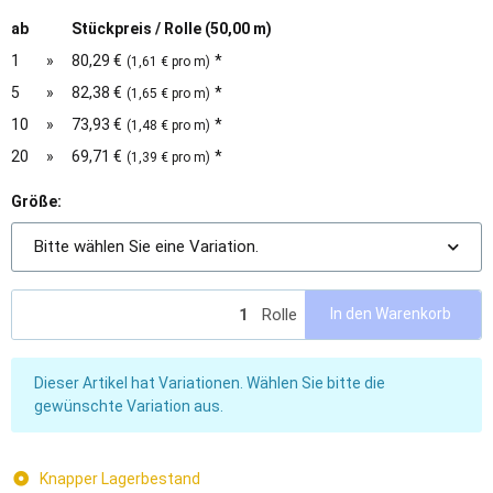
ab
Stückpreis / Rolle (50,00 m)
1
»
80,29 €
*
(1,61 € pro m)
5
»
82,38 €
*
(1,65 € pro m)
10
»
73,93 €
*
(1,48 € pro m)
20
»
69,71 €
*
(1,39 € pro m)
Größe:
Bitte wählen Sie eine Variation.
Rolle
In den Warenkorb
x
Dieser Artikel hat Variationen. Wählen Sie bitte die
gewünschte Variation aus.
Knapper Lagerbestand