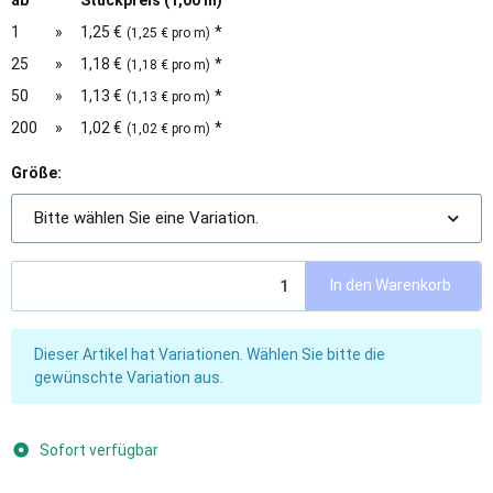
ab
Stückpreis (1,00 m)
1
»
1,25 €
*
(1,25 € pro m)
25
»
1,18 €
*
(1,18 € pro m)
50
»
1,13 €
*
(1,13 € pro m)
200
»
1,02 €
*
(1,02 € pro m)
Größe:
Bitte wählen Sie eine Variation.
In den Warenkorb
x
Dieser Artikel hat Variationen. Wählen Sie bitte die
gewünschte Variation aus.
Sofort verfügbar