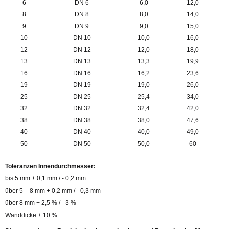
6
DN 6
6,0
12,0
8
DN 8
8,0
14,0
9
DN 9
9,0
15,0
10
DN 10
10,0
16,0
12
DN 12
12,0
18,0
13
DN 13
13,3
19,9
16
DN 16
16,2
23,6
19
DN 19
19,0
26,0
25
DN 25
25,4
34,0
32
DN 32
32,4
42,0
38
DN 38
38,0
47,6
40
DN 40
40,0
49,0
50
DN 50
50,0
60
Toleranzen Innendurchmesser:
bis 5 mm + 0,1 mm / - 0,2 mm
über 5 – 8 mm + 0,2 mm / - 0,3 mm
über 8 mm + 2,5 % / - 3 %
Wanddicke ± 10 %