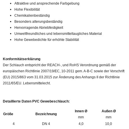
Attraktive und ansprechende Farbgebung
Hohe Flexibilität
Chemikalienbeständig
Besonders alterungsbeständig
Hervorragende Abriebfestigkeit
Umweltfreundliches und lebensmitteltaugliches Material
Hohe Gewebedichte für erhöhte Stabilität
Konformitätserklärung
Der Schlauch entspricht der REACH-, und RoHS Verordnung gemäß der
europäischen Richtlinie 2007/19/EC, 10-2011 gem. A-B-C sowie der Vorschrift
(EU) 2015/863 vom 31.03.2015 zur Änderung des Anhangs II der Richtlinie
2011/65/EU. Lebensmittelecht.
Detaillierte Daten PVC Gewebeschlauch:
Innen Ø
Außen Ø
Größe
Bezeichnung
mm
mm
4
DN 4
4,0
10,0