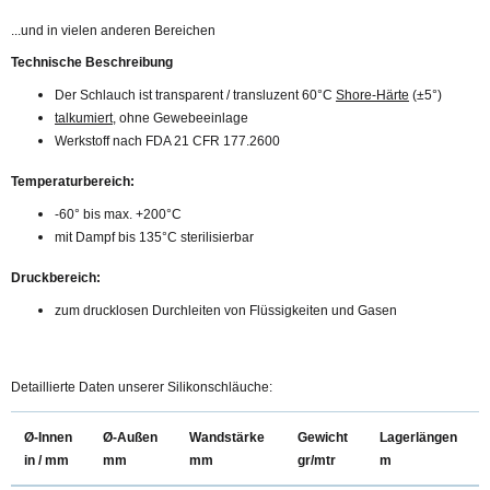
...und in vielen anderen Bereichen
Technische Beschreibung
Der Schlauch ist transparent / transluzent 60°C
Shore-Härte
(±5°)
talkumiert
, ohne Gewebeeinlage
Werkstoff nach FDA 21 CFR 177.2600
Temperaturbereich:
-60° bis max. +200°C
mit Dampf bis 135°C sterilisierbar
Druckbereich:
zum drucklosen Durchleiten von Flüssigkeiten und Gasen
Detaillierte Daten unserer Silikonschläuche:
Ø-Innen
Ø-Außen
Wandstärke
Gewicht
Lagerlängen
in / mm
mm
mm
gr/mtr
m