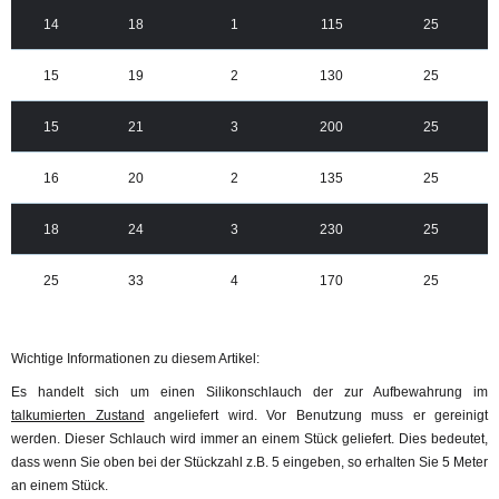
14
18
1
115
25
15
19
2
130
25
15
21
3
200
25
16
20
2
135
25
18
24
3
230
25
25
33
4
170
25
Wichtige Informationen zu diesem Artikel:
Es handelt sich um einen Silikonschlauch der zur Aufbewahrung im
talkumierten Zustand
angeliefert wird. Vor Benutzung muss er gereinigt
werden. Dieser Schlauch wird immer an einem Stück geliefert. Dies bedeutet,
dass wenn Sie oben bei der Stückzahl z.B. 5 eingeben, so erhalten Sie 5 Meter
an einem Stück.