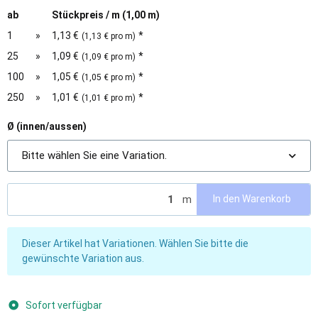
ab
Stückpreis / m (1,00 m)
1
»
1,13 €
*
(1,13 € pro m)
25
»
1,09 €
*
(1,09 € pro m)
100
»
1,05 €
*
(1,05 € pro m)
250
»
1,01 €
*
(1,01 € pro m)
Ø (innen/aussen)
Bitte wählen Sie eine Variation.
m
In den Warenkorb
x
Dieser Artikel hat Variationen. Wählen Sie bitte die
gewünschte Variation aus.
Sofort verfügbar