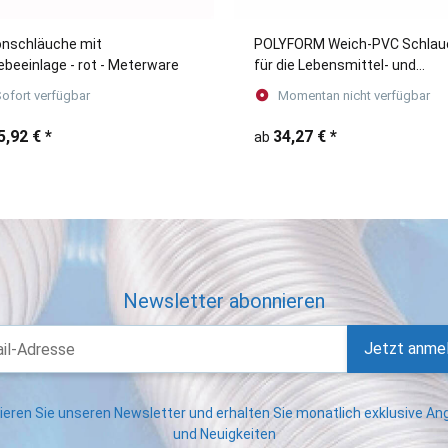
konschläuche mit
POLYFORM Weich-PVC Schlau
beeinlage - rot - Meterware
für die Lebensmittel- und
Pharmaindustrie.
ofort verfügbar
Momentan nicht verfügbar
5,92 €
*
34,27 €
*
ab
Newsletter abonnieren
Jetzt anme
eren Sie unseren Newsletter und erhalten Sie monatlich exklusive A
und Neuigkeiten