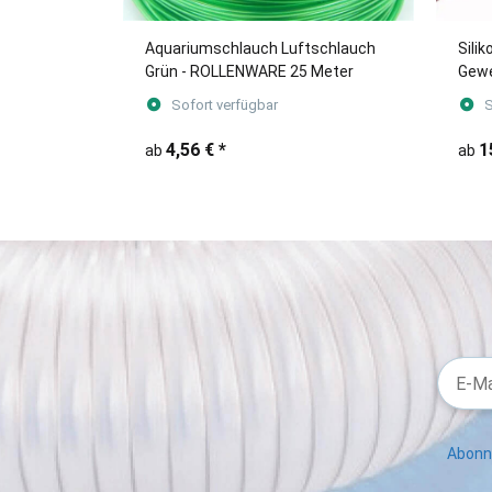
Aquariumschlauch Luftschlauch
Sili
Grün - ROLLENWARE 25 Meter
Gewe
Sofort verfügbar
S
4,56 €
*
1
ab
ab
Abonni