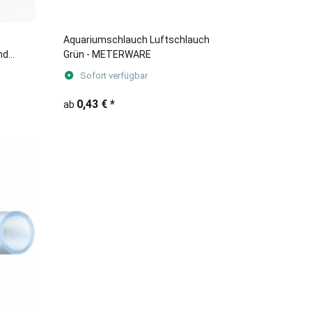
Aquariumschlauch Luftschlauch
nd
Grün - METERWARE
ifrei
Sofort verfügbar
0,43 €
*
ab