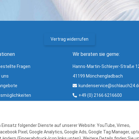
Vertrag widerrufen
ationen
Wir beraten sie gerne:
gestellte Fragen
Hanns-Martin-Schleyer-Straße 1
r uns
41199 Mönchengladbach
angebote
kundenservice@schlauch24.d
smöglichkeiten
+49 (0) 2166 6216600
ng und Versand
Bürozeiten:
ter
Mo - Fr: 8:00 - 16:00 Uhr
r & Glossar
en Einsatz folgender Dienste auf unserer Website: YouTube, Vimeo,
Facebook Pixel, Google Analytics, Google Ads, Google Tag Manager, upta
 ändern (Fingerabdruck-Icon links unten). Weitere Details finden Sie u