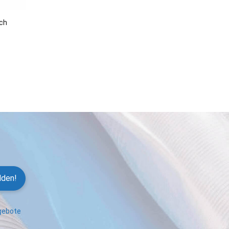
ch
lden!
ngebote