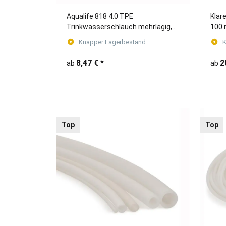
Aqualife 818 4.0 TPE
Klar
Trinkwasserschlauch mehrlagig,
100
flexibel, robust und langlebig
Knapper Lagerbestand
K
8,47 €
*
2
ab
ab
Top
Top