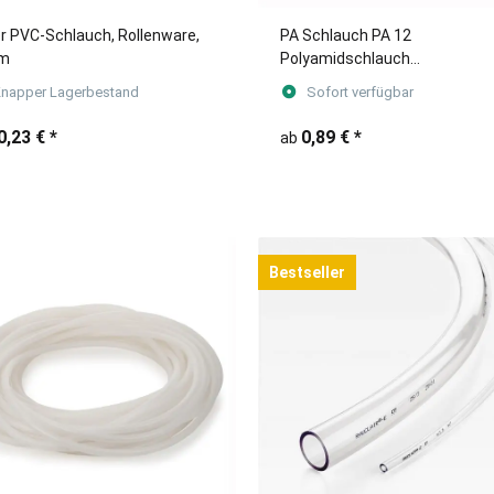
er PVC-Schlauch, Rollenware,
PA Schlauch PA 12
 m
Polyamidschlauch
Pneumatikschlauch 4mm bis
napper Lagerbestand
Sofort verfügbar
10mm
0,23 €
*
0,89 €
*
ab
Bestseller