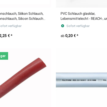
konschlauch, Silikon Schlauch,
PVC Schlauch glasklar,
conschlauch, Silicon Schlauch
Lebensmittelecht - REACH-, u
E 25 Meter
RoHS konform, cadmium- & ble
ofort verfügbar
Sofort verfügbar
METERWARE
2,25 €
*
0,20 €
*
ab
ager