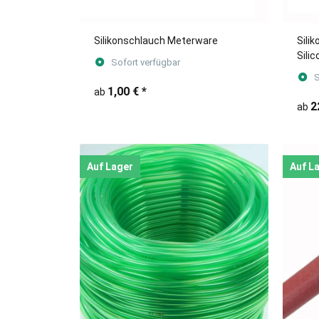
Silikonschlauch Meterware
Sili
Sili
Sofort verfügbar
ROLL
S
1,00 €
*
ab
2
ab
Auf Lager
Auf L