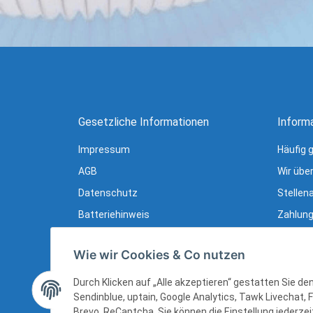
Gesetzliche Informationen
Inform
Impressum
Häufig 
AGB
Wir übe
Datenschutz
Stellen
Batteriehinweis
Zahlung
Verpackungshinweise
Lieferu
Wie wir Cookies & Co nutzen
Widerrufsrecht
Newslet
Widerrufsrecht (B2B)
Ratgebe
Durch Klicken auf „Alle akzeptieren“ gestatten Sie d
Sendinblue, uptain, Google Analytics, Tawk Livechat, 
Sitemap
Brevo, ReCaptcha. Sie können die Einstellung jederzeit