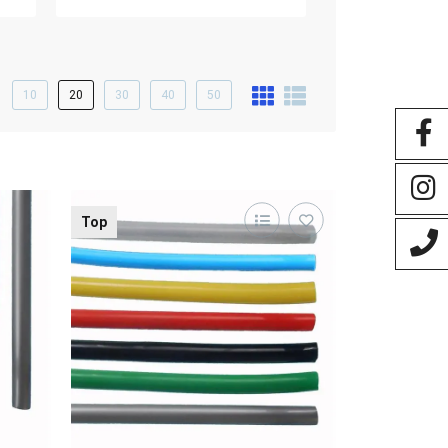
10
20
30
40
50
Top