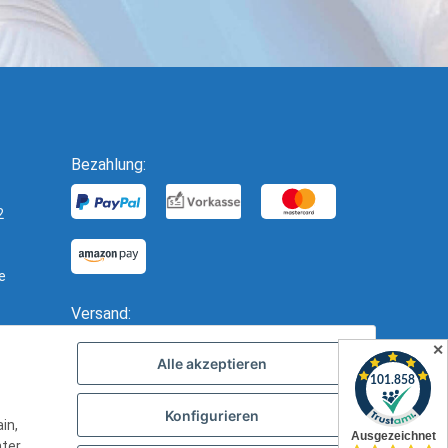
Bezahlung:
2
e
Versand:
✕
Alle akzeptieren
Konfigurieren
in,
nter