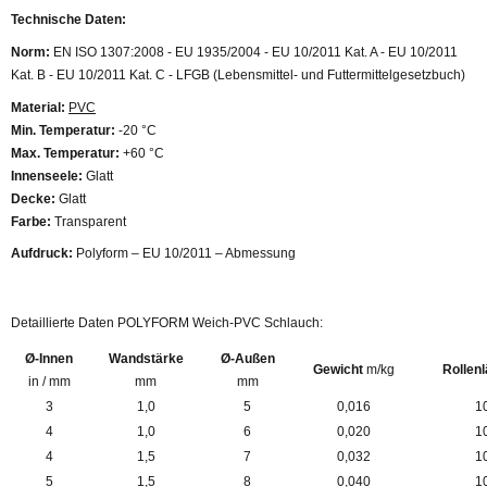
Technische Daten:
Norm:
EN ISO 1307:2008 - EU 1935/2004 - EU 10/2011 Kat. A - EU 10/2011
Kat. B - EU 10/2011 Kat. C - LFGB (Lebensmittel- und Futtermittelgesetzbuch)
Material:
PVC
Min. Temperatur:
-20 °C
Max. Temperatur:
+60 °C
Innenseele:
Glatt
Decke:
Glatt
Farbe:
Transparent
Aufdruck:
Polyform – EU 10/2011 – Abmessung
Detaillierte Daten POLYFORM Weich-PVC Schlauch:
Ø-Innen
Wandstärke
Ø-Außen
Gewicht
m/kg
Rollen
in / mm
mm
mm
3
1,0
5
0,016
1
4
1,0
6
0,020
1
4
1,5
7
0,032
1
5
1,5
8
0,040
1