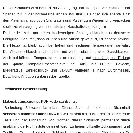
Dieser Schlauch wird benutzt zur Absaugung und Transport von Stäuben und
Spänen z.B in der holzverarbeitenden Industrie. Er eignet sich ebenfalls für
den Materialtransport von Granulaten und Pulver zum Wiegen und Verpacken
sowie zur Absaugung von Industrie und Haushaltsstaubsaugern.
Es handelt sich um einen hochwertigen Absaugschlauch aus deutscher
Fertigung. Dadurch, dass er innen und außen gewellt ist, ist er sehr flexibel.
Die Flexibilität bleibt auch bei hohen und niedrigen Temperaturen gewährt.
Der Absaugschlauch ist abriebfest und verfügt über eine gute Stauchbarkeit.
Auch bei höheren Temperaturen ist er beständig und
ableitfähig, bei Erdung
der Spirale
. Temperaturbeständigkeit bei -40°C bis +100°C. Gewicht,
Biegeradius
, Betriebsdruck und Vakuum variieren je nach Durchmesser.
Detaillierte Angaben unten in der Tabelle.
Technische Beschreibung
Material: transparentes
PUR
Federstahlspirale
*Bedeutung Schwerentflammbar: Dieser Schlauch bietet die Sicherheit
s
chwerentflammbar nach DIN 4102-B1
zu sein d.h. das durch entsprechende
Tests und der Einhaltung von Normen dieser Schlauch permanent durch
unabhängige Prüfinstitute getestet wird. Es liegen offizielle Zulassungen und
Zertifikate für den kompletten Schlauch beim Hersteller vor. Dies bedeutet für