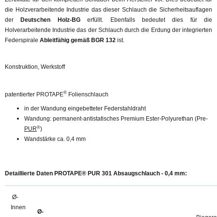
die Holzverarbeitende Industrie das dieser Schlauch die Sicherheitsauflagen
der
Deutschen Holz-BG
erfüllt. Ebenfalls bedeutet dies für die
Holverarbeitende Industrie das der Schlauch durch die Erdung der integrierten
Federspirale
Ableitfähig gemäß BGR 132
ist.
Konstruktion, Werkstoff
®
patentierter PROTAPE
Folienschlauch
in der Wandung eingebetteter Federstahldraht
Wandung: permanent-antistatisches Premium Ester-Polyurethan (Pre-
®
PUR
)
Wandstärke ca. 0,4 mm
Detaillierte Daten PROTAPE® PUR 301 Absaugschlauch - 0,4 mm:
Ø-
Innen
Ø-