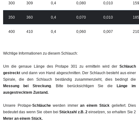
300
309
0,4
0,080
0,010
15
350
360
0,4
0,070
0,010
18
400
410
0,4
0,060
0,007
21
Wichtige Informationen zu diesem Schlauch:
Um die genaue Länge des Protape 301 zu ermitteln wird der
Schlauch
gestreckt
und dann von Hand abgeschnitten. Der Schlauch besteht aus einer
Spirale, die den Schlauch beständig zusammenzieht, dies bedingt die
Messung bei Streckung
. Bitte berücksichtigen Sie die
Länge im
ausgestrecktem Zustand.
Unsere Protape-
Schläuche
werden immer
an einem Stück
geliefert. Dies
bedeutet das wenn Sie oben bei
Stückzahl z.B. 2
einsetzen, so erhalten Sie 2
Meter an einem Stück.