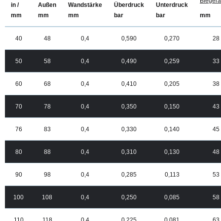
Biegera
in /
Außen
Wandstärke
Überdruck
Unterdruck
mm
mm
mm
mm
bar
bar
40
48
0,4
0,590
0,270
28
50
58
0,4
0,490
0,259
33
60
68
0,4
0,410
0,205
38
70
78
0,4
0,350
0,150
43
76
83
0,4
0,330
0,140
45
80
88
0,4
0,310
0,130
48
90
98
0,4
0,285
0,113
53
100
108
0,4
0,250
0,085
58
110
118
0,4
0,225
0,081
63