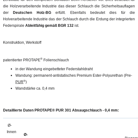
die Holzverarbeitende Industrie das dieser Schlauch die Sicherheitsauflagen
der
Deutschen Holz-BG
erfüllt. Ebenfalls bedeutet dies für die
Holverarbeitende Industrie das der Schlauch durch die Erdung der integrierten
Federspirale
Ableitfähig gemäß BGR 132
ist.
Konstruktion, Werkstoff
®
patentierter PROTAPE
Folienschlauch
in der Wandung eingebetteter Federstahldraht
Wandung: permanent-antistatisches Premium Ester-Polyurethan (Pre-
®
PUR
)
Wandstärke ca. 0,4 mm
Detaillierte Daten PROTAPE® PUR 301 Absaugschlauch - 0,4 mm:
Ø-
Innen
Ø-