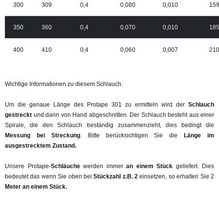
300
309
0,4
0,080
0,010
15
350
360
0,4
0,070
0,010
18
400
410
0,4
0,060
0,007
21
Wichtige Informationen zu diesem Schlauch:
Um die genaue Länge des Protape 301 zu ermitteln wird der
Schlauch
gestreckt
und dann von Hand abgeschnitten. Der Schlauch besteht aus einer
Spirale, die den Schlauch beständig zusammenzieht, dies bedingt die
Messung bei Streckung
. Bitte berücksichtigen Sie die
Länge im
ausgestrecktem Zustand.
Unsere Protape-
Schläuche
werden immer
an einem Stück
geliefert. Dies
bedeutet das wenn Sie oben bei
Stückzahl z.B. 2
einsetzen, so erhalten Sie 2
Meter an einem Stück.