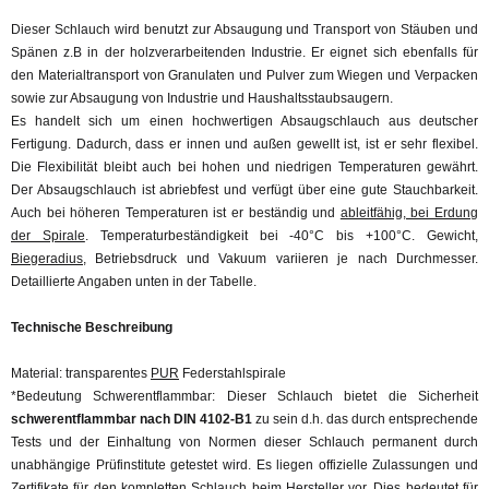
Dieser Schlauch wird benutzt zur Absaugung und Transport von Stäuben und
Spänen z.B in der holzverarbeitenden Industrie. Er eignet sich ebenfalls für
den Materialtransport von Granulaten und Pulver zum Wiegen und Verpacken
sowie zur Absaugung von Industrie und Haushaltsstaubsaugern.
Es handelt sich um einen hochwertigen Absaugschlauch aus deutscher
Fertigung. Dadurch, dass er innen und außen gewellt ist, ist er sehr flexibel.
Die Flexibilität bleibt auch bei hohen und niedrigen Temperaturen gewährt.
Der Absaugschlauch ist abriebfest und verfügt über eine gute Stauchbarkeit.
Auch bei höheren Temperaturen ist er beständig und
ableitfähig, bei Erdung
der Spirale
. Temperaturbeständigkeit bei -40°C bis +100°C. Gewicht,
Biegeradius
, Betriebsdruck und Vakuum variieren je nach Durchmesser.
Detaillierte Angaben unten in der Tabelle.
Technische Beschreibung
Material: transparentes
PUR
Federstahlspirale
*Bedeutung Schwerentflammbar: Dieser Schlauch bietet die Sicherheit
s
chwerentflammbar nach DIN 4102-B1
zu sein d.h. das durch entsprechende
Tests und der Einhaltung von Normen dieser Schlauch permanent durch
unabhängige Prüfinstitute getestet wird. Es liegen offizielle Zulassungen und
Zertifikate für den kompletten Schlauch beim Hersteller vor. Dies bedeutet für