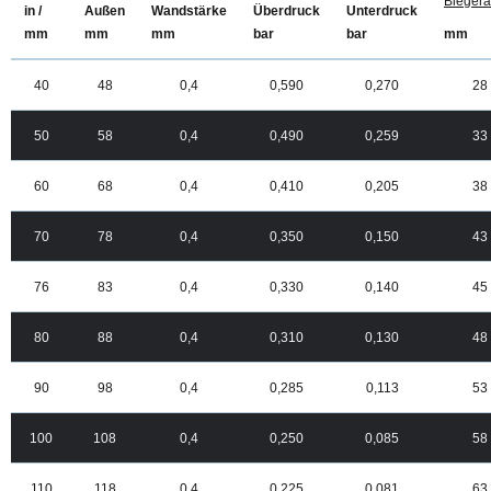
Biegera
in /
Außen
Wandstärke
Überdruck
Unterdruck
mm
mm
mm
mm
bar
bar
40
48
0,4
0,590
0,270
28
50
58
0,4
0,490
0,259
33
60
68
0,4
0,410
0,205
38
70
78
0,4
0,350
0,150
43
76
83
0,4
0,330
0,140
45
80
88
0,4
0,310
0,130
48
90
98
0,4
0,285
0,113
53
100
108
0,4
0,250
0,085
58
110
118
0,4
0,225
0,081
63