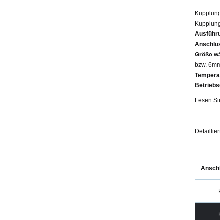
Kupplung
Kupplung
Ausführu
Anschlus
Größe w
bzw. 6m
Temperat
Betriebs
Lesen Si
Detaillie
Ansch