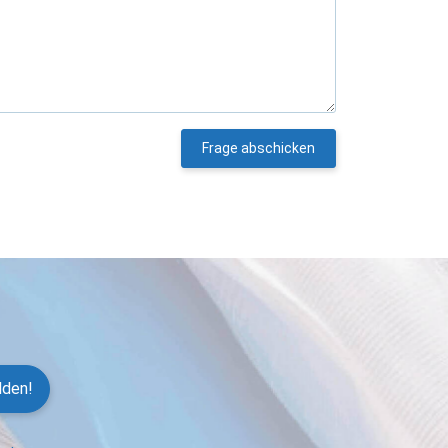
Frage abschicken
lden!