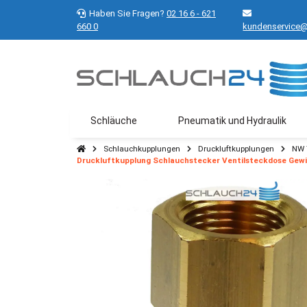
Haben Sie Fragen?
02 16 6 - 621
660 0
kundenservice@
Schläuche
Pneumatik und Hydraulik
Schlauchkupplungen
Druckluftkupplungen
NW 
Druckluftkupplung Schlauchstecker Ventilsteckdose Gewi