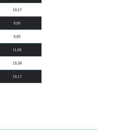
19,17
8,85
8,85
11,89
15,39
19,17