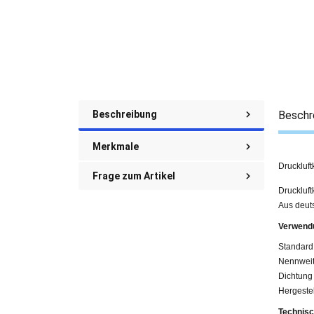
Beschreibung
Beschr
Merkmale
Druckluf
Frage zum Artikel
Druckluf
Aus deuts
Verwend
Standard
Nennweit
Dichtun
Hergestel
Technisc