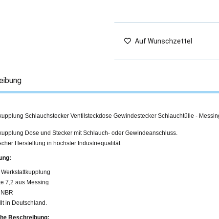
Auf Wunschzettel
eibung
tkupplung Schlauchstecker Ventilsteckdose Gewindestecker Schlauchtülle - Messin
tkupplung Dose und Stecker mit Schlauch- oder Gewindeanschluss.
cher Herstellung in höchster Industriequalität
ung:
 Werkstattkupplung
e 7,2 aus Messing
g NBR
lt in Deutschland.
he Beschreibung: