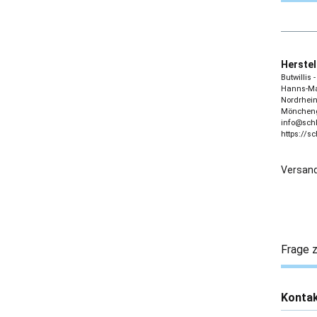
Herstel
Butwillis
Hanns-Mar
Nordrhein
Möncheng
info@sch
https://s
Versand
Frage z
Konta