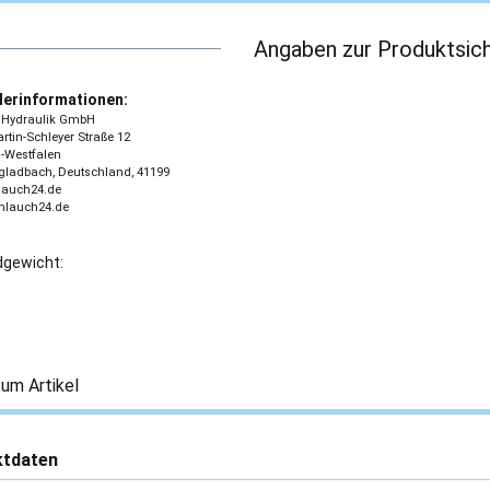
Angaben zur Produktsich
lerinformationen:
 - Hydraulik GmbH
tin-Schleyer Straße 12
-Westfalen
ladbach, Deutschland, 41199
lauch24.de
chlauch24.de
gewicht:
um Artikel
ktdaten