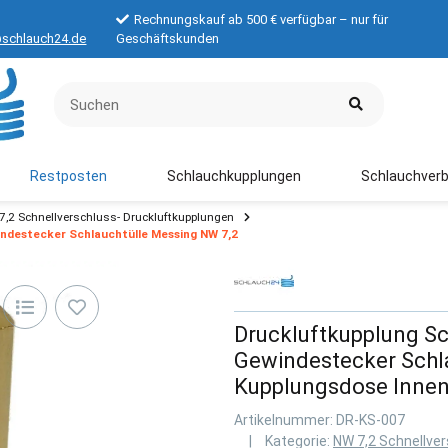
Rechnungskauf ab 500 € verfügbar – nur für
schlauch24.de
Geschäftskunden
Restposten
Schlauchkupplungen
Schlauchverb
7,2 Schnellverschluss- Druckluftkupplungen
ndestecker Schlauchtülle Messing NW 7,2
Druckluftkupplung Sc
Gewindestecker Schl
Kupplungsdose Innen
Artikelnummer:
DR-KS-007
Kategorie:
NW 7,2 Schnellve