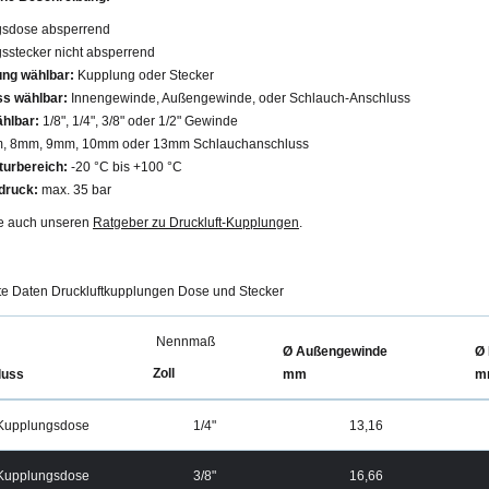
sdose absperrend
sstecker nicht absperrend
ng wählbar:
Kupplung oder Stecker
s wählbar:
Innengewinde, Außengewinde, oder Schlauch-Anschluss
ählbar:
1/8", 1/4", 3/8" oder 1/2" Gewinde
m, 8mm, 9mm, 10mm oder 13mm Schlauchanschluss
urbereich:
-20 °C bis +100 °C
druck:
max. 35 bar
e auch unseren
Ratgeber zu Druckluft-Kupplungen
.
rte Daten Druckluftkupplungen Dose und Stecker
Nennmaß
Ø Außengewinde
Ø 
Zoll
luss
mm
m
Kupplungsdose
1/4"
13,16
Kupplungsdose
3/8"
16,66