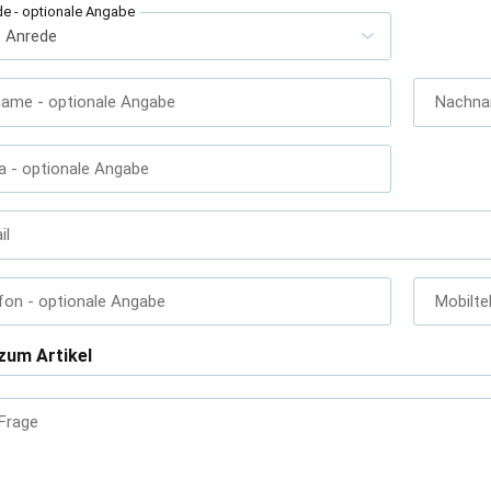
de
- optionale Angabe
name
- optionale Angabe
Nachn
a
- optionale Angabe
il
fon
- optionale Angabe
Mobilte
zum Artikel
 Frage