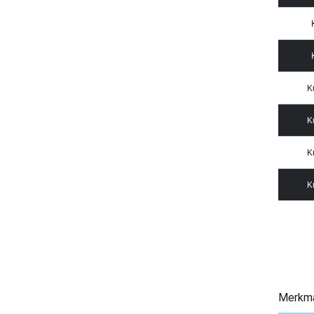
K
K
K
K
Merkm