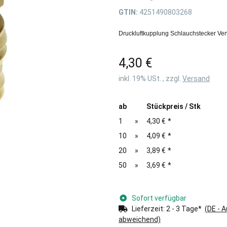
GTIN:
4251490803268
Druckluftkupplung Schlauchstecker Ven
4,30 €
inkl. 19% USt. , zzgl.
Versand
ab
Stückpreis / Stk
1
»
4,30 €
*
10
»
4,09 €
*
20
»
3,89 €
*
50
»
3,69 €
*
Sofort verfügbar
Lieferzeit:
2 - 3 Tage*
(DE - 
abweichend)