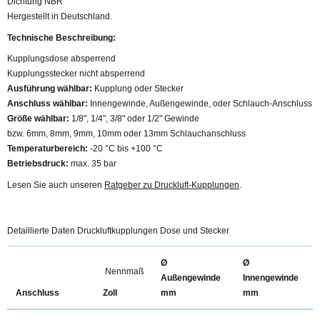
Dichtung NBR
Hergestellt in Deutschland.
Technische Beschreibung:
Kupplungsdose absperrend
Kupplungsstecker nicht absperrend
Ausführung wählbar:
Kupplung oder Stecker
Anschluss wählbar:
Innengewinde, Außengewinde, oder Schlauch-Anschluss
Größe wählbar:
1/8", 1/4", 3/8" oder 1/2" Gewinde
bzw. 6mm, 8mm, 9mm, 10mm oder 13mm Schlauchanschluss
Temperaturbereich:
-20 °C bis +100 °C
Betriebsdruck:
max. 35 bar
Lesen Sie auch unseren
Ratgeber zu Druckluft-Kupplungen
.
Detaillierte Daten Druckluftkupplungen Dose und Stecker
Ø
Ø
Nennmaß
Außengewinde
Innengewinde
Zoll
Anschluss
mm
mm