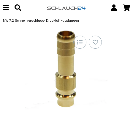
NW 7,2 Schnellverschluss- Druckluftkupplungen