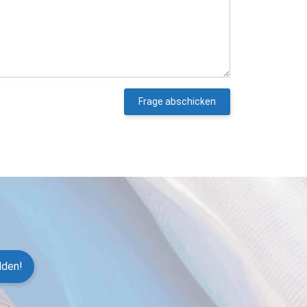
Frage abschicken
lden!