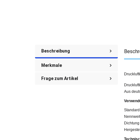
Beschreibung
Beschr
Merkmale
Druckluf
Frage zum Artikel
Druckluf
Aus deuts
Verwend
Standard
Nennweit
Dichtun
Hergestel
Technisc