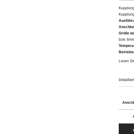
Kupplung
Kupplung
Ausführu
Anschlus
Größe w
bzw. 6m
Temperat
Betriebs
Lesen Si
Detaillie
Ansch