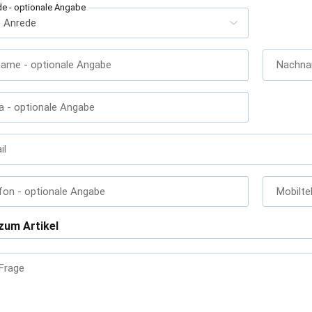
de
- optionale Angabe
name
- optionale Angabe
Nachn
a
- optionale Angabe
il
fon
- optionale Angabe
Mobilte
zum Artikel
 Frage