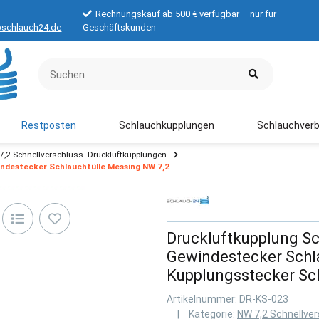
Rechnungskauf ab 500 € verfügbar – nur für
schlauch24.de
Geschäftskunden
Restposten
Schlauchkupplungen
Schlauchverb
7,2 Schnellverschluss- Druckluftkupplungen
ndestecker Schlauchtülle Messing NW 7,2
Druckluftkupplung Sc
Gewindestecker Schl
Kupplungsstecker S
Artikelnummer:
DR-KS-023
Kategorie:
NW 7,2 Schnellve