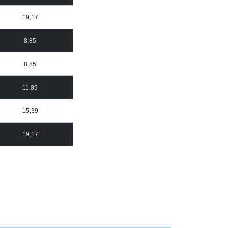
19,17
8,85
8,85
11,89
15,39
19,17