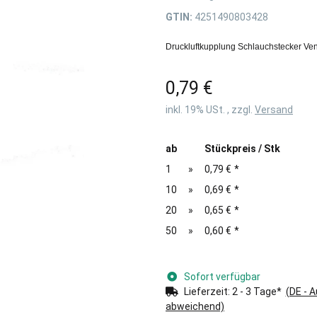
GTIN:
4251490803428
Druckluftkupplung Schlauchstecker Ven
0,79 €
inkl. 19% USt. , zzgl.
Versand
ab
Stückpreis / Stk
1
»
0,79 €
*
10
»
0,69 €
*
20
»
0,65 €
*
50
»
0,60 €
*
Sofort verfügbar
Lieferzeit:
2 - 3 Tage*
(DE - 
abweichend)