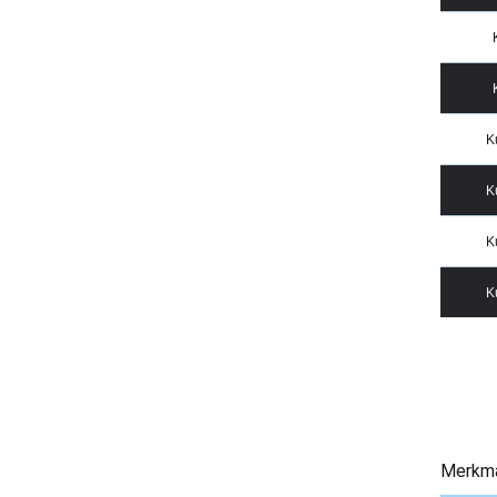
K
K
K
K
Merkm