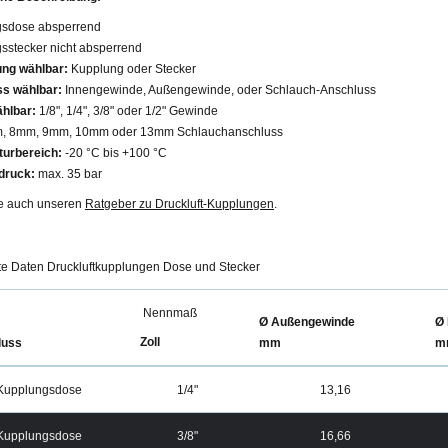
sdose absperrend
sstecker nicht absperrend
ng wählbar:
Kupplung oder Stecker
s wählbar:
Innengewinde, Außengewinde, oder Schlauch-Anschluss
ählbar:
1/8", 1/4", 3/8" oder 1/2" Gewinde
m, 8mm, 9mm, 10mm oder 13mm Schlauchanschluss
urbereich:
-20 °C bis +100 °C
druck:
max. 35 bar
e auch unseren
Ratgeber zu Druckluft-Kupplungen
.
rte Daten Druckluftkupplungen Dose und Stecker
Nennmaß
Ø Außengewinde
Ø 
Zoll
luss
mm
m
Kupplungsdose
1/4"
13,16
Kupplungsdose
3/8"
16,66