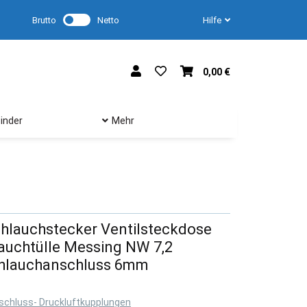
Brutto
Netto
Hilfe
0,00 €
inder
Mehr
hlauchstecker Ventilsteckdose
auchtülle Messing NW 7,2
chlauchanschluss 6mm
rschluss- Druckluftkupplungen