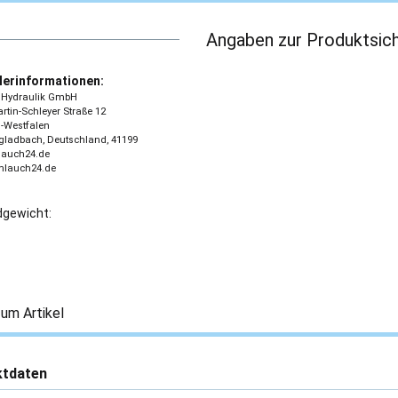
Angaben zur Produktsich
lerinformationen:
 - Hydraulik GmbH
tin-Schleyer Straße 12
-Westfalen
ladbach, Deutschland, 41199
lauch24.de
chlauch24.de
gewicht:
um Artikel
ktdaten