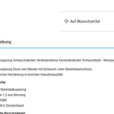
Auf Wunschzettel
eibung
tkupplung Schlauchstecker Ventilsteckdose Gewindestecker Schlauchtülle - Messin
tkupplung Dose und Stecker mit Schlauch- oder Gewindeanschluss.
cher Herstellung in höchster Industriequalität
ung:
 Werkstattkupplung
e 7,2 aus Messing
g NBR
lt in Deutschland.
he Beschreibung: