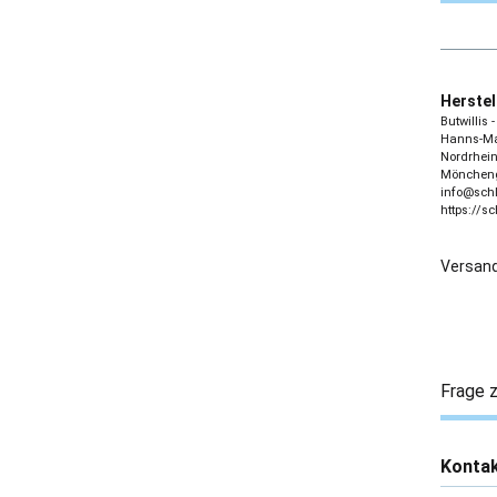
Herstel
Butwillis
Hanns-Mar
Nordrhein
Möncheng
info@sch
https://s
Versand
Frage z
Konta