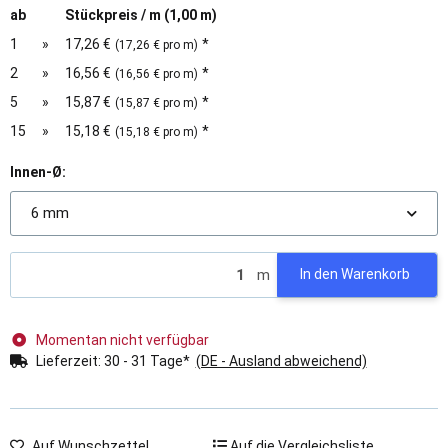
ab
Stückpreis / m (1,00 m)
1
»
17,26 €
*
(17,26 € pro m)
2
»
16,56 €
*
(16,56 € pro m)
5
»
15,87 €
*
(15,87 € pro m)
15
»
15,18 €
*
(15,18 € pro m)
Innen-Ø:
6 mm
m
In den Warenkorb
Momentan nicht verfügbar
Lieferzeit:
30 - 31 Tage*
(DE - Ausland abweichend)
Auf Wunschzettel
Auf die Vergleichsliste