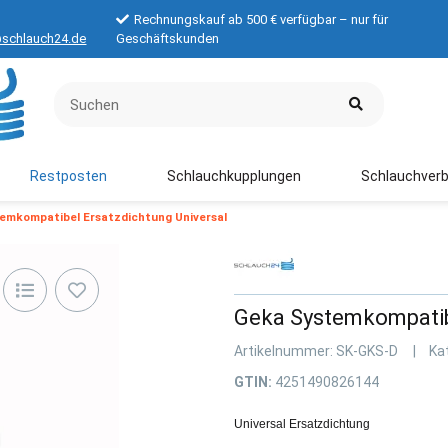
Rechnungskauf ab 500 € verfügbar – nur für
schlauch24.de
Geschäftskunden
Restposten
Schlauchkupplungen
Schlauchverb
emkompatibel Ersatzdichtung Universal
Geka Systemkompatibe
Artikelnummer:
SK-GKS-D
Ka
GTIN:
4251490826144
Universal Ersatzdichtung