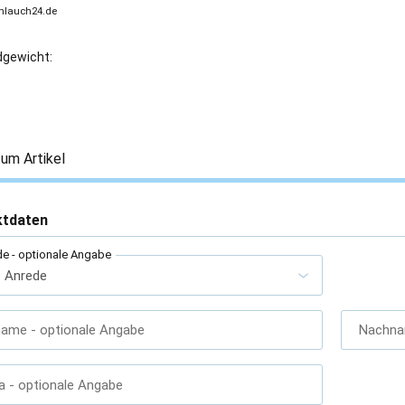
chlauch24.de
gewicht:
um Artikel
ktdaten
de
- optionale Angabe
name
- optionale Angabe
Nachn
a
- optionale Angabe