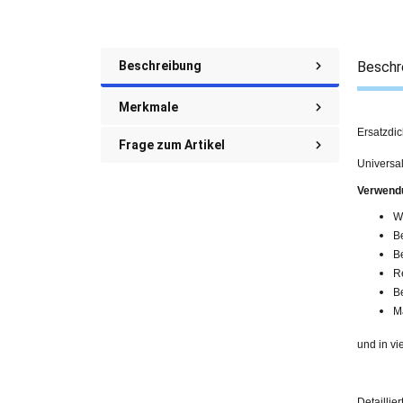
Beschreibung
Beschr
Merkmale
Ersatzdi
Frage zum Artikel
Universa
Verwend
W
B
B
R
B
M
und in vi
Detaillie