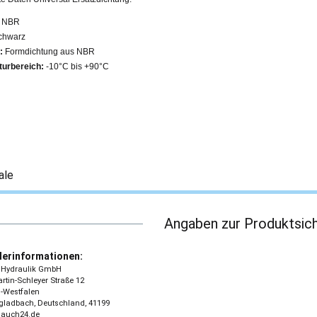
NBR
chwarz
:
Formdichtung aus NBR
urbereich:
-10°C bis +90°C
ale
Angaben zur Produktsich
lerinformationen:
 - Hydraulik GmbH
tin-Schleyer Straße 12
-Westfalen
ladbach, Deutschland, 41199
lauch24.de