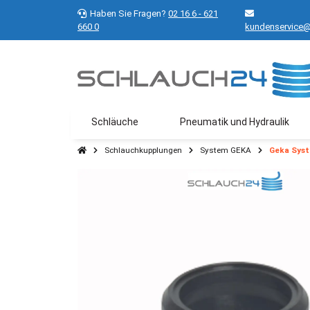
Haben Sie Fragen?
02 16 6 - 621
660 0
kundenservice@
Schläuche
Pneumatik und Hydraulik
Schlauchkupplungen
System GEKA
Geka Syst