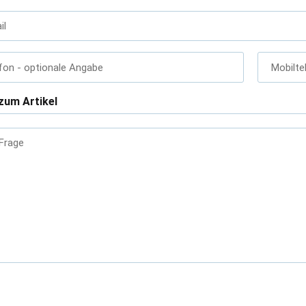
il
fon
- optionale Angabe
Mobilte
zum Artikel
 Frage