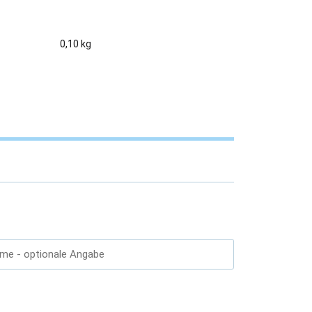
0,10 kg
ame
- optionale Angabe