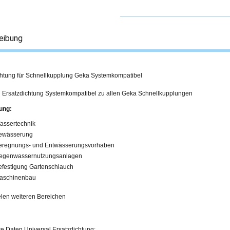
eibung
chtung für Schnellkupplung Geka Systemkompatibel
l Ersatzdichtung Systemkompatibel zu allen Geka Schnellkupplungen
ung:
assertechnik
ewässerung
eregnungs- und Entwässerungsvorhaben
egenwassernutzungsanlagen
efestigung Gartenschlauch
aschinenbau
elen weiteren Bereichen
rte Daten Universal Ersatzdichtung: