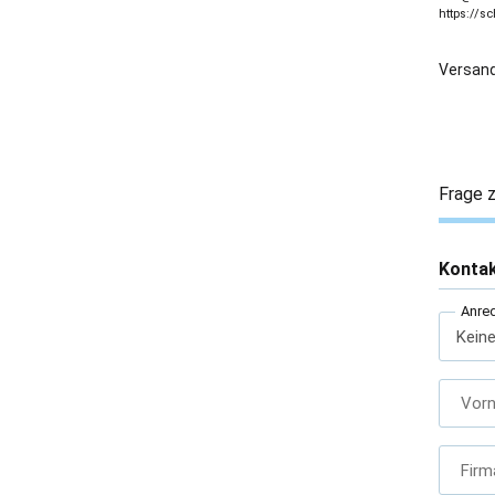
https://s
Versand
Frage z
Konta
Anre
Vor
Firm