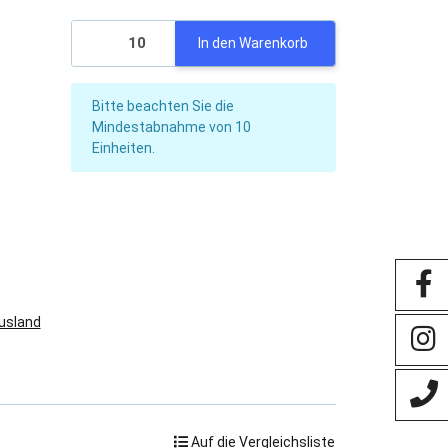
In den Warenkorb
x
Bitte beachten Sie die
Mindestabnahme von 10
Einheiten.
Ausland
Auf die Vergleichsliste