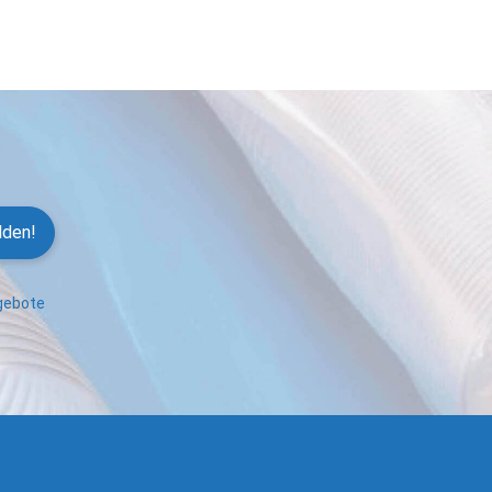
lden!
ngebote