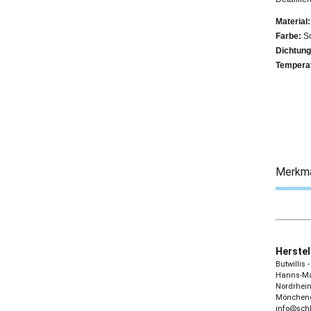
Material:
Farbe:
S
Dichtung
Temperat
Merkm
Herstel
Butwillis
Hanns-Mar
Nordrhein
Möncheng
info@sch