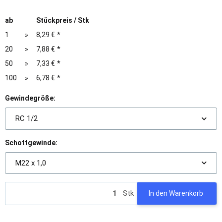
ab
Stückpreis / Stk
1
»
8,29 €
*
20
»
7,88 €
*
50
»
7,33 €
*
100
»
6,78 €
*
Gewindegröße:
RC 1/2
Schottgewinde:
M22 x 1,0
Stk
In den Warenkorb