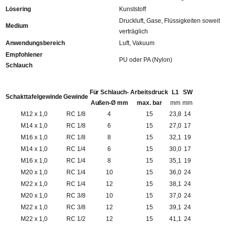
Lösering
Kunststoff
Druckluft, Gase, Flüssigkeiten soweit
Medium
verträglich
Anwendungsbereich
Luft, Vakuum
Empfohlener
PU oder PA (Nylon)
Schlauch
Für Schlauch-
Arbeitsdruck
L1
SW
Schakttafelgewinde
Gewinde
Außen-Ø mm
max. bar
mm
mm
M12 x 1,0
RC 1/8
4
15
23,8
14
M14 x 1,0
RC 1/8
6
15
27,0
17
M16 x 1,0
RC 1/8
8
15
32,1
19
M14 x 1,0
RC 1/4
6
15
30,0
17
M16 x 1,0
RC 1/4
8
15
35,1
19
M20 x 1,0
RC 1/4
10
15
36,0
24
M22 x 1,0
RC 1/4
12
15
38,1
24
M20 x 1,0
RC 3/8
10
15
37,0
24
M22 x 1,0
RC 3/8
12
15
39,1
24
M22 x 1,0
RC 1/2
12
15
41,1
24