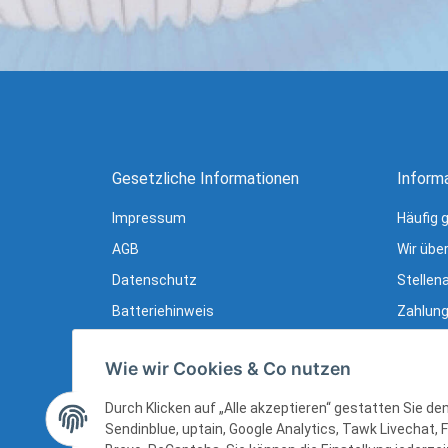
Gesetzliche Informationen
Inform
Impressum
Häufig 
AGB
Wir übe
Datenschutz
Stellen
Batteriehinweis
Zahlung
Verpackungshinweise
Lieferu
Wie wir Cookies & Co nutzen
Widerrufsrecht
Newslet
Widerrufsrecht (B2B)
Ratgebe
Durch Klicken auf „Alle akzeptieren“ gestatten Sie d
Sendinblue, uptain, Google Analytics, Tawk Livechat, 
Sitemap