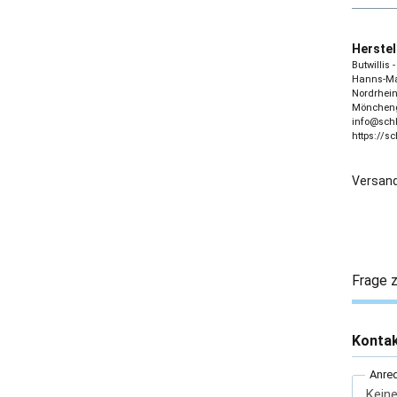
Herstel
Butwillis
Hanns-Mar
Nordrhein
Möncheng
info@sch
https://s
Versand
Frage z
Konta
Anre