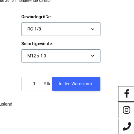
ue Serie Innengewinde konisch
Gewindegröße:
RC 1/8
Schottgewinde:
M12 x 1,0
Stk
In den Warenkorb
Ausland