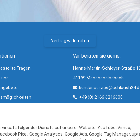
Vertrag widerrufen
ationen
Wir beraten sie gerne:
gestellte Fragen
Hanns-Martin-Schleyer-Straße 1
r uns
41199 Mönchengladbach
angebote
kundenservice@schlauch24.d
smöglichkeiten
+49 (0) 2166 6216600
ng und Versand
Bürozeiten:
ter
Mo - Fr: 8:00 - 16:00 Uhr
r & Glossar
en Einsatz folgender Dienste auf unserer Website: YouTube, Vimeo,
Facebook Pixel, Google Analytics, Google Ads, Google Tag Manager, upta