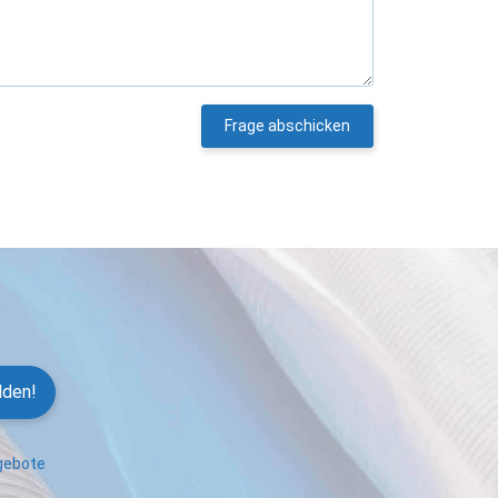
Frage abschicken
lden!
ngebote