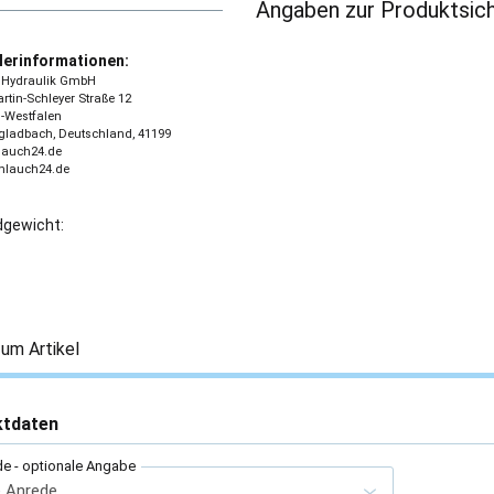
Angaben zur Produktsich
lerinformationen:
 - Hydraulik GmbH
tin-Schleyer Straße 12
-Westfalen
ladbach, Deutschland, 41199
lauch24.de
chlauch24.de
gewicht:
um Artikel
ktdaten
de
- optionale Angabe