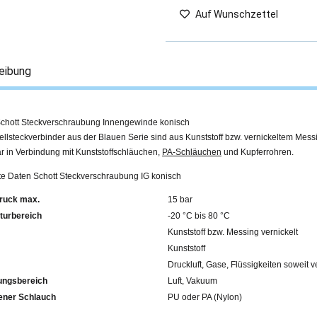
Auf Wunschzettel
eibung
chott Steckverschraubung Innengewinde konisch
llsteckverbinder aus der Blauen Serie sind aus Kunststoff bzw. vernickeltem Mess
r in Verbindung mit Kunststoffschläuchen,
PA-Schläuchen
und Kupferrohren.
rte Daten Schott Steckverschraubung IG konisch
ruck max.
15 bar
turbereich
-20 °C bis 80 °C
Kunststoff bzw. Messing vernickelt
Kunststoff
Druckluft, Gase, Flüssigkeiten soweit v
ngsbereich
Luft, Vakuum
fohlener Schlauch
PU oder PA (Nylon)