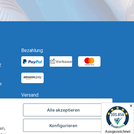
Bezahlung:
2
e
Versand:
✕
Alle akzeptieren
Konfigurieren
in,