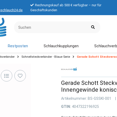
Rechnungskauf ab 500 € verfügbar – nur für
schlauch24.de
Geschäftskunden
Restposten
Schlauchkupplungen
Schlauchverb
kverbinder
Schnellsteckverbinder - Blaue Serie
Gerade Schott Steckversc
Gerade Schott Steckv
Innengewinde konisch
Artikelnummer:
BS-GSSKI-001
GTIN:
4047322196925