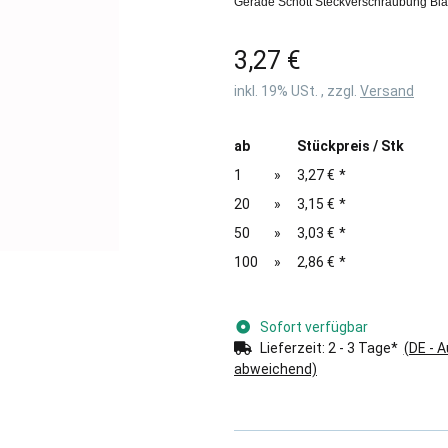
Gerade Schott Steckverschraubung Bla
3,27 €
inkl. 19% USt. , zzgl.
Versand
ab
Stückpreis / Stk
1
»
3,27 €
*
20
»
3,15 €
*
50
»
3,03 €
*
100
»
2,86 €
*
Sofort verfügbar
Lieferzeit:
2 - 3 Tage*
(DE - 
abweichend)