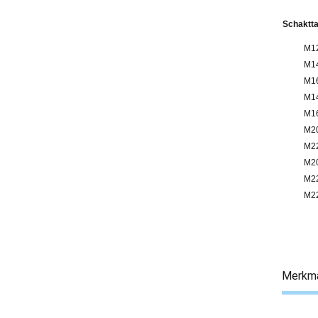
Schaktta
M12
M14
M16
M14
M16
M20
M22
M20
M22
M22
Merkm