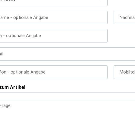
name
- optionale Angabe
Nachn
a
- optionale Angabe
il
fon
- optionale Angabe
Mobilte
zum Artikel
 Frage