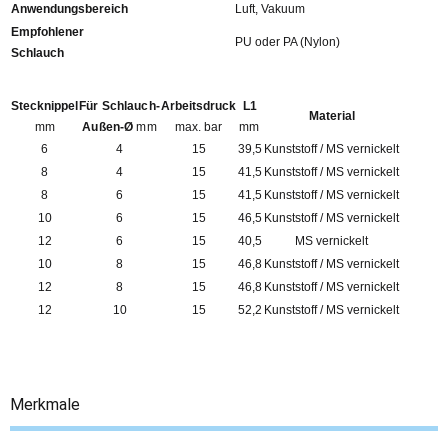
Anwendungsbereich
Luft, Vakuum
Empfohlener
PU oder PA (Nylon)
Schlauch
Stecknippel
Für Schlauch-
Arbeitsdruck
L1
Material
mm
Außen-Ø
mm
max. bar
mm
6
4
15
39,5
Kunststoff / MS vernickelt
8
4
15
41,5
Kunststoff / MS vernickelt
8
6
15
41,5
Kunststoff / MS vernickelt
10
6
15
46,5
Kunststoff / MS vernickelt
12
6
15
40,5
MS vernickelt
10
8
15
46,8
Kunststoff / MS vernickelt
12
8
15
46,8
Kunststoff / MS vernickelt
12
10
15
52,2
Kunststoff / MS vernickelt
Merkmale