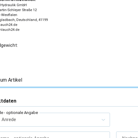
 - Hydraulik GmbH
tin-Schleyer Straße 12
-Westfalen
ladbach, Deutschland, 41199
lauch24.de
chlauch24.de
gewicht:
um Artikel
ktdaten
de
- optionale Angabe