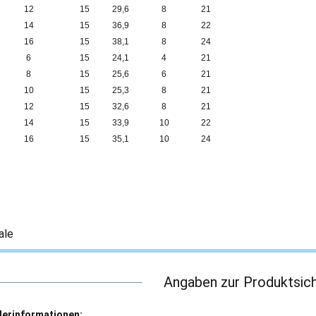
12
15
29,6
8
21
14
15
36,9
8
22
16
15
38,1
8
24
6
15
24,1
4
21
8
15
25,6
6
21
10
15
25,3
8
21
12
15
32,6
8
21
14
15
33,9
10
22
16
15
35,1
10
24
ale
Angaben zur Produktsich
lerinformationen: