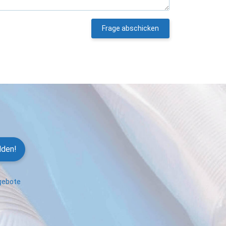
Frage abschicken
lden!
ngebote