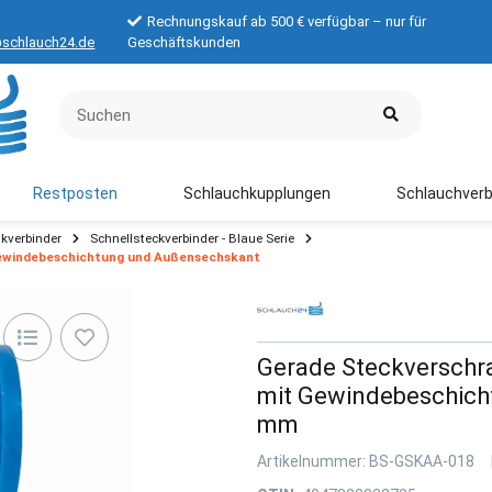
Rechnungskauf ab 500 € verfügbar – nur für
schlauch24.de
Geschäftskunden
Restposten
Schlauchkupplungen
Schlauchverb
kverbinder
Schnellsteckverbinder - Blaue Serie
ewindebeschichtung und Außensechskant
Gerade Steckversch
mit Gewindebeschich
mm
Artikelnummer:
BS-GSKAA-018