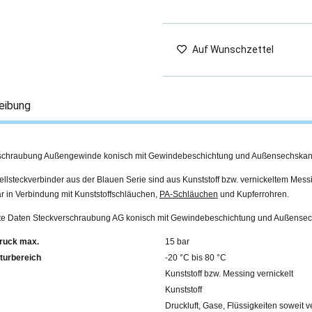
Auf Wunschzettel
eibung
schraubung Außengewinde konisch mit Gewindebeschichtung und Außensechskan
llsteckverbinder aus der Blauen Serie sind aus Kunststoff bzw. vernickeltem Mess
r in Verbindung mit Kunststoffschläuchen,
PA-Schläuchen
und Kupferrohren.
erte Daten Steckverschraubung AG konisch mit Gewindebeschichtung und Außense
ruck max.
15 bar
turbereich
-20 °C bis 80 °C
Kunststoff bzw. Messing vernickelt
Kunststoff
Druckluft, Gase, Flüssigkeiten soweit v