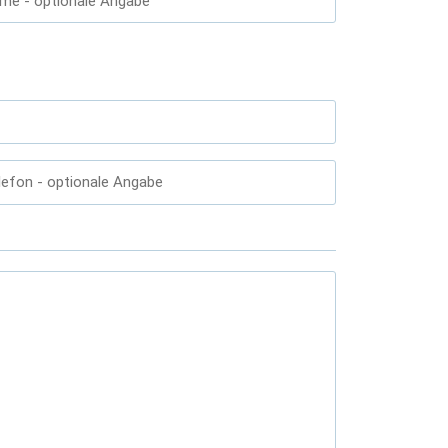
ame
- optionale Angabe
lefon
- optionale Angabe