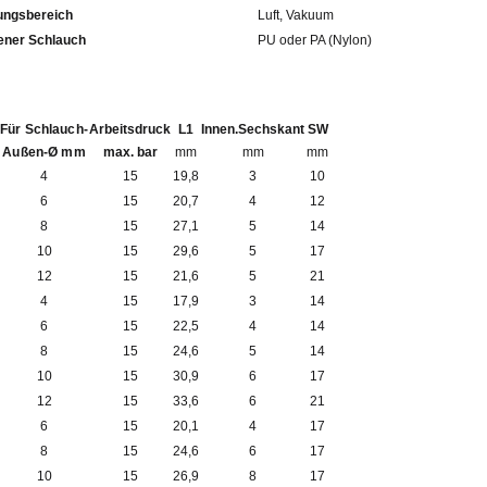
ngsbereich
Luft, Vakuum
fohlener Schlauch
PU oder PA (Nylon)
Für Schlauch-
Arbeitsdruck
L1
Innen.Sechskant
SW
Außen-Ø mm
max. bar
mm
mm
mm
4
15
19,8
3
10
6
15
20,7
4
12
8
15
27,1
5
14
10
15
29,6
5
17
12
15
21,6
5
21
4
15
17,9
3
14
6
15
22,5
4
14
8
15
24,6
5
14
10
15
30,9
6
17
12
15
33,6
6
21
6
15
20,1
4
17
8
15
24,6
6
17
10
15
26,9
8
17