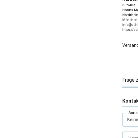
Butwillis
Hanns-Mar
Nordrhein
Möncheng
info@sch
https://s
Versand
Frage z
Konta
Anre