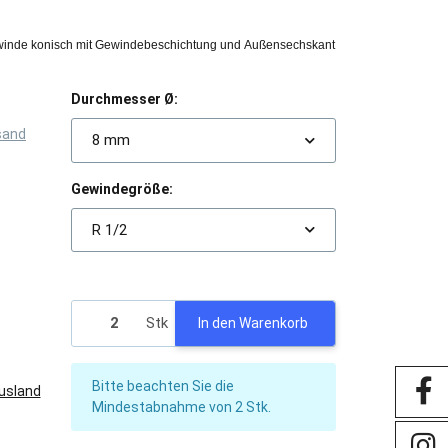
inde konisch mit Gewindebeschichtung und Außensechskant
Durchmesser Ø:
sand
8 mm
Gewindegröße:
R 1/2
Stk
In den Warenkorb
x
Bitte beachten Sie die
Ausland
Mindestabnahme von 2 Stk.