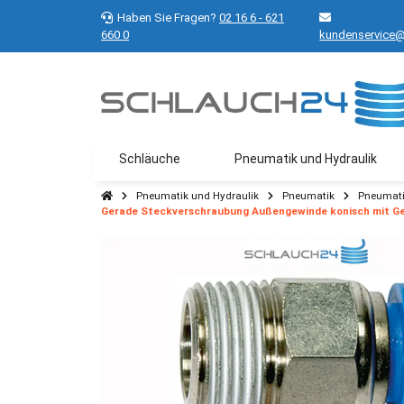
Haben Sie Fragen?
02 16 6 - 621
660 0
kundenservice@
Schläuche
Pneumatik und Hydraulik
Pneumatik und Hydraulik
Pneumatik
Pneumati
Gerade Steckverschraubung Außengewinde konisch mit G