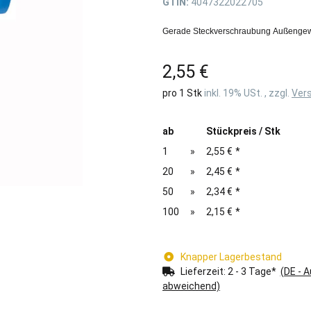
GTIN:
4047322022705
Gerade Steckverschraubung Außengew
2,55 €
pro 1 Stk
inkl. 19% USt. , zzgl.
Ver
ab
Stückpreis / Stk
1
»
2,55 €
*
20
»
2,45 €
*
50
»
2,34 €
*
100
»
2,15 €
*
Knapper Lagerbestand
Lieferzeit:
2 - 3 Tage*
(DE - 
abweichend)