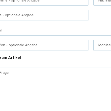
name
- optionale Angabe
Nachn
a
- optionale Angabe
il
fon
- optionale Angabe
Mobilte
zum Artikel
 Frage