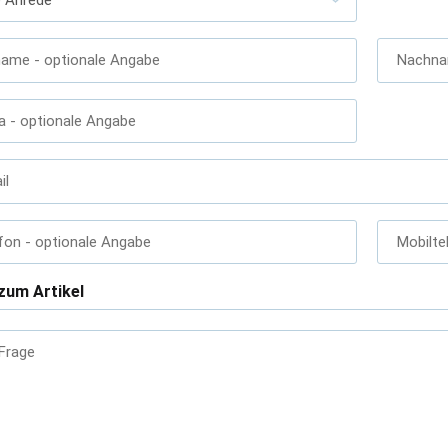
name
- optionale Angabe
Nachn
a
- optionale Angabe
il
fon
- optionale Angabe
Mobilte
zum Artikel
 Frage