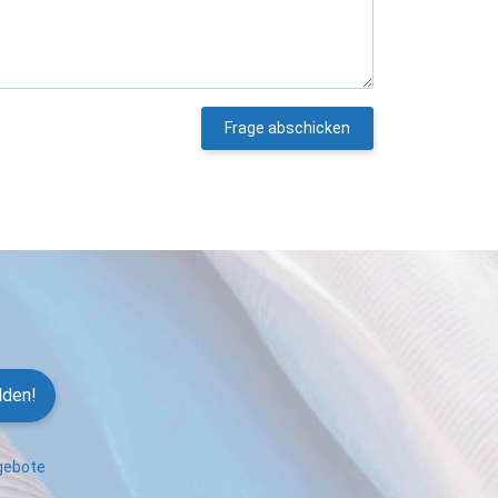
Frage abschicken
lden!
ngebote