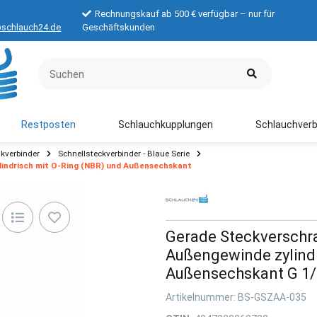
Rechnungskauf ab 500 € verfügbar – nur für
schlauch24.de
Geschäftskunden
Restposten
Schlauchkupplungen
Schlauchverb
kverbinder
Schnellsteckverbinder - Blaue Serie
indrisch mit O-Ring (NBR) und Außensechskant
Gerade Steckverschr
Außengewinde zylindr
Außensechskant G 1
Artikelnummer:
BS-GSZAA-035