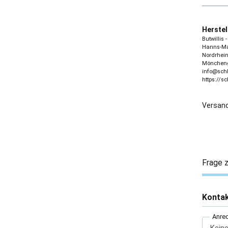
Herstel
Butwillis
Hanns-Mar
Nordrhein
Möncheng
info@sch
https://s
Versand
Frage z
Konta
Anre