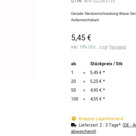
GTIN:
4047322263733
Gerade Steckverschraubung Blaue Seri
Außensechskant
5,45 €
inkl. 19% USt. , zzgl.
Versand
ab
Stückpreis / Stk
1
»
5,45 €
*
20
»
5,25 €
*
50
»
4,95 €
*
100
»
4,55 €
*
Knapper Lagerbestand
Lieferzeit:
2 - 3 Tage*
(DE - 
abweichend)