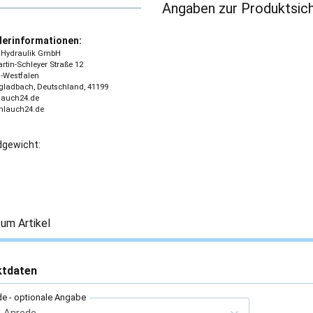
Angaben zur Produktsich
lerinformationen:
 - Hydraulik GmbH
tin-Schleyer Straße 12
-Westfalen
ladbach, Deutschland, 41199
lauch24.de
chlauch24.de
gewicht:
um Artikel
ktdaten
de
- optionale Angabe