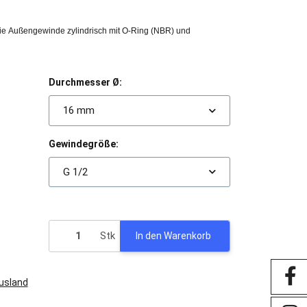
e Außengewinde zylindrisch mit O-Ring (NBR) und
Durchmesser Ø:
16 mm
Gewindegröße:
G 1/2
Stk
In den Warenkorb
Ausland