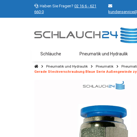
Haben Sie Fragen?
02 16 6 - 621
660 0
kundenservice@
Schläuche
Pneumatik und Hydraulik
Pneumatik und Hydraulik
Pneumatik
Pneumati
Gerade Steckverschraubung Blaue Serie Außengewinde zyl