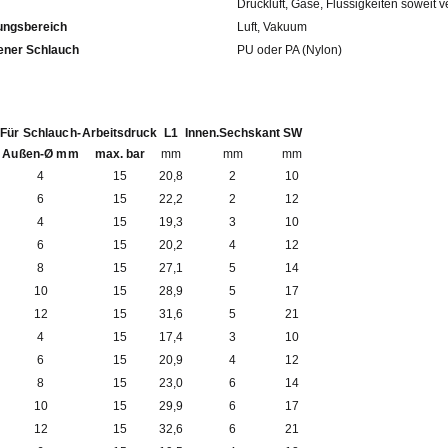
Druckluft, Gase, Flüssigkeiten soweit v
ngsbereich
Luft, Vakuum
fohlener Schlauch
PU oder PA (Nylon)
Für Schlauch-
Arbeitsdruck
L1
Innen.Sechskant
SW
Außen-Ø mm
max. bar
mm
mm
mm
4
15
20,8
2
10
6
15
22,2
2
12
4
15
19,3
3
10
6
15
20,2
4
12
8
15
27,1
5
14
10
15
28,9
5
17
12
15
31,6
5
21
4
15
17,4
3
10
6
15
20,9
4
12
8
15
23,0
6
14
10
15
29,9
6
17
12
15
32,6
6
21