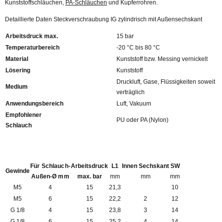
Kunststoffschläuchen,
PA-Schläuchen
und Kupferrohren.
Detaillierte Daten Steckverschraubung IG zylindrisch mit Außensechskant
Arbeitsdruck max.
15 bar
Temperaturbereich
-20 °C bis 80 °C
Material
Kunststoff bzw. Messing vernickelt
Lösering
Kunststoff
Druckluft, Gase, Flüssigkeiten soweit
Medium
verträglich
Anwendungsbereich
Luft, Vakuum
Empfohlener
PU oder PA (Nylon)
Schlauch
Für Schlauch-
Arbeitsdruck
L1
Innen Sechskant
SW
Gewinde
Außen-Ø mm
max. bar
mm
mm
mm
M5
4
15
21,3
10
M5
6
15
22,2
2
12
G 1/8
4
15
23,8
3
14
G 1/8
6
15
25,2
4
14