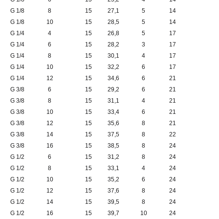
G 1/8
8
15
27,1
5
14
G 1/8
10
15
28,5
5
14
G 1/4
4
15
26,8
5
17
G 1/4
6
15
28,2
3
17
G 1/4
8
15
30,1
4
17
G 1/4
10
15
32,2
6
17
G 1/4
12
15
34,6
6
21
G 3/8
6
15
29,2
6
21
G 3/8
8
15
31,1
4
21
G 3/8
10
15
33,4
6
21
G 3/8
12
15
35,6
8
21
G 3/8
14
15
37,5
8
22
G 3/8
16
15
38,5
8
24
G 1/2
6
15
31,2
8
24
G 1/2
8
15
33,1
4
24
G 1/2
10
15
35,2
6
24
G 1/2
12
15
37,6
8
24
G 1/2
14
15
39,5
8
24
G 1/2
16
15
39,7
10
24