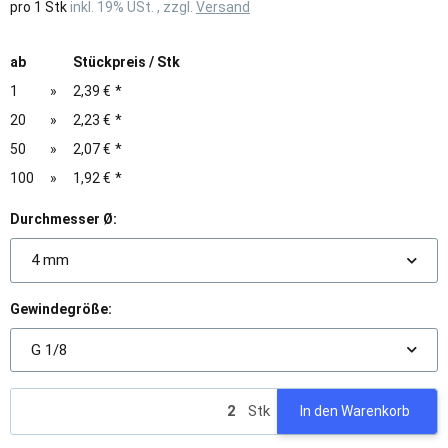
pro 1 Stk
inkl. 19% USt. , zzgl.
Versand
ab
Stückpreis / Stk
1
»
2,39 €
*
20
»
2,23 €
*
50
»
2,07 €
*
100
»
1,92 €
*
Durchmesser Ø:
4 mm
Gewindegröße:
G 1/8
Stk
In den Warenkorb