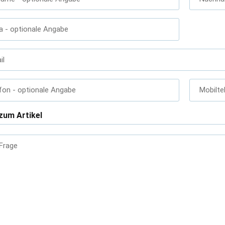
a
- optionale Angabe
il
fon
- optionale Angabe
Mobilte
zum Artikel
 Frage