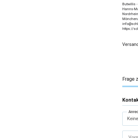
Butwillis
Hanns-Mar
Nordrhein
Möncheng
info@sch
https://s
Versand
Frage z
Konta
Anre
Vor