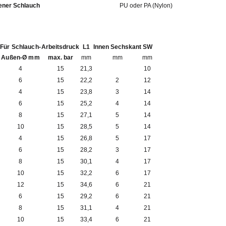
fohlener Schlauch
PU oder PA (Nylon)
Für Schlauch-
Arbeitsdruck
L1
Innen Sechskant
SW
Außen-Ø mm
max. bar
mm
mm
mm
4
15
21,3
10
6
15
22,2
2
12
4
15
23,8
3
14
6
15
25,2
4
14
8
15
27,1
5
14
10
15
28,5
5
14
4
15
26,8
5
17
6
15
28,2
3
17
8
15
30,1
4
17
10
15
32,2
6
17
12
15
34,6
6
21
6
15
29,2
6
21
8
15
31,1
4
21
10
15
33,4
6
21