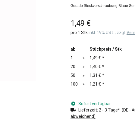
Gerade Steckverschraubung Blaue Seri
1,49 €
pro 1 Stk
inkl. 19% USt. , zzgl.
Ver
ab
Stückpreis / Stk
1
»
1,49 €
*
20
»
1,40 €
*
50
»
1,31 €
*
100
»
1,21 €
*
Sofort verfügbar
Lieferzeit:
2 - 3 Tage*
(DE - 
abweichend)