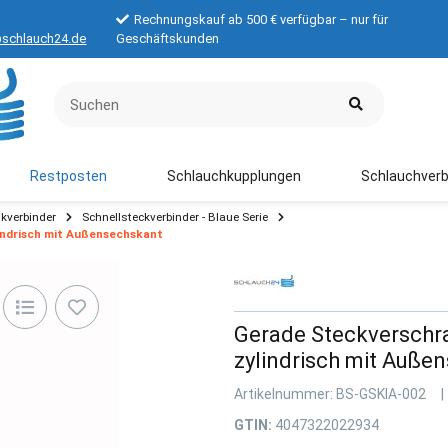
Rechnungskauf ab 500 € verfügbar – nur für
schlauch24.de
Geschäftskunden
Restposten
Schlauchkupplungen
Schlauchverb
kverbinder
Schnellsteckverbinder - Blaue Serie
indrisch mit Außensechskant
Gerade Steckverschr
zylindrisch mit Auß
Artikelnummer:
BS-GSKIA-002
GTIN:
4047322022934