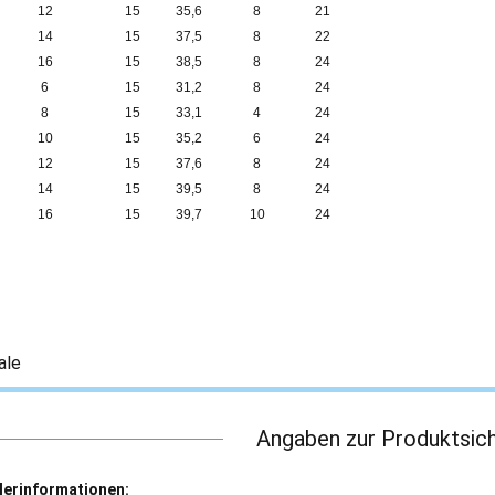
12
15
35,6
8
21
14
15
37,5
8
22
16
15
38,5
8
24
6
15
31,2
8
24
8
15
33,1
4
24
10
15
35,2
6
24
12
15
37,6
8
24
14
15
39,5
8
24
16
15
39,7
10
24
ale
Angaben zur Produktsich
lerinformationen: