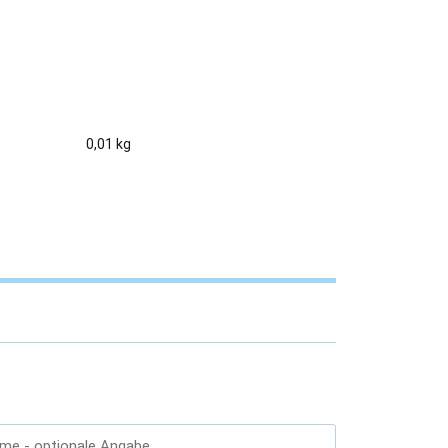
0,01 kg
ame
- optionale Angabe