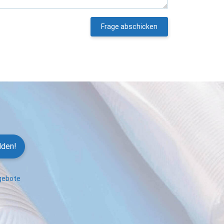
Frage abschicken
lden!
ngebote