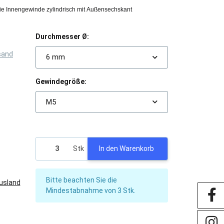
e Innengewinde zylindrisch mit Außensechskant
Durchmesser Ø:
sand
6 mm
Gewindegröße:
M5
Stk
In den Warenkorb
x
Bitte beachten Sie die
Ausland
Mindestabnahme von 3 Stk.