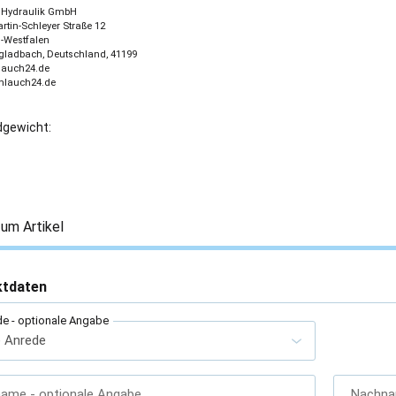
 - Hydraulik GmbH
tin-Schleyer Straße 12
-Westfalen
ladbach, Deutschland, 41199
lauch24.de
chlauch24.de
gewicht:
um Artikel
ktdaten
de
- optionale Angabe
name
- optionale Angabe
Nachn