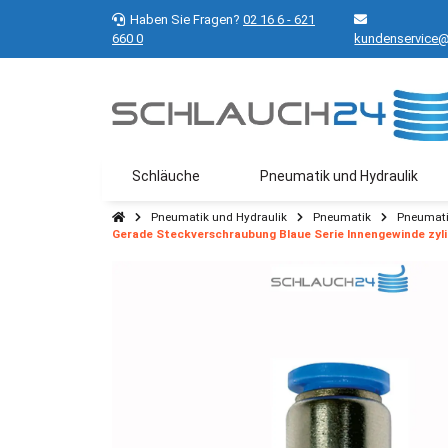
Haben Sie Fragen?
02 16 6 - 621
660 0
kundenservice@
Schläuche
Pneumatik und Hydraulik
Pneumatik und Hydraulik
Pneumatik
Pneumati
Gerade Steckverschraubung Blaue Serie Innengewinde zyl