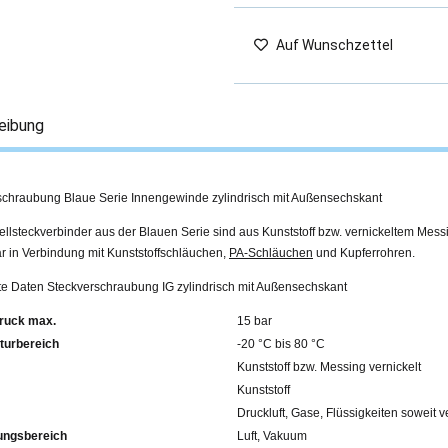
Auf Wunschzettel
eibung
schraubung Blaue Serie Innengewinde zylindrisch mit Außensechskant
llsteckverbinder aus der Blauen Serie sind aus Kunststoff bzw. vernickeltem Mess
r in Verbindung mit Kunststoffschläuchen,
PA-Schläuchen
und Kupferrohren.
rte Daten Steckverschraubung IG zylindrisch mit Außensechskant
ruck max.
15 bar
turbereich
-20 °C bis 80 °C
Kunststoff bzw. Messing vernickelt
Kunststoff
Druckluft, Gase, Flüssigkeiten soweit v
ngsbereich
Luft, Vakuum