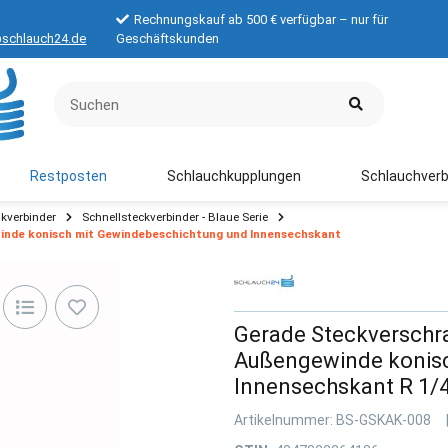
Rechnungskauf ab 500 € verfügbar – nur für
schlauch24.de
Geschäftskunden
Restposten
Schlauchkupplungen
Schlauchverb
kverbinder
Schnellsteckverbinder - Blaue Serie
nde konisch mit Gewindebeschichtung und Innensechskant
Gerade Steckverschr
Außengewinde konisc
Innensechskant R 1/
Artikelnummer:
BS-GSKAK-008