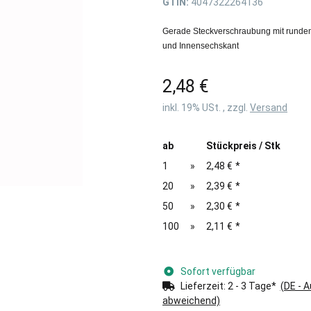
GTIN:
4047322264136
Gerade Steckverschraubung mit runde
und Innensechskant
2,48 €
inkl. 19% USt. , zzgl.
Versand
ab
Stückpreis / Stk
1
»
2,48 €
*
20
»
2,39 €
*
50
»
2,30 €
*
100
»
2,11 €
*
Sofort verfügbar
Lieferzeit:
2 - 3 Tage*
(DE - 
abweichend)