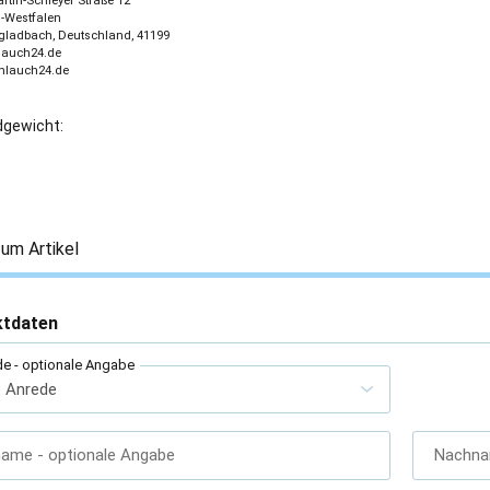
tin-Schleyer Straße 12
-Westfalen
ladbach, Deutschland, 41199
lauch24.de
chlauch24.de
gewicht:
um Artikel
ktdaten
de
- optionale Angabe
name
- optionale Angabe
Nachn