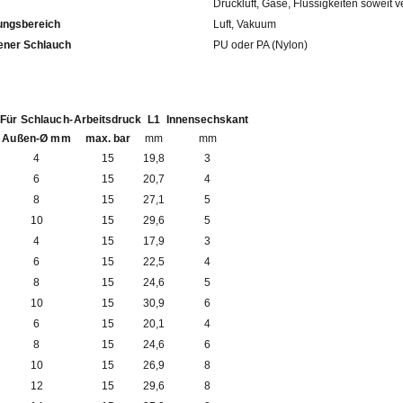
Druckluft, Gase, Flüssigkeiten soweit v
ngsbereich
Luft, Vakuum
fohlener Schlauch
PU oder PA (Nylon)
Für Schlauch-
Arbeitsdruck
L1
Innensechskant
Außen-Ø mm
max. bar
mm
mm
4
15
19,8
3
6
15
20,7
4
8
15
27,1
5
10
15
29,6
5
4
15
17,9
3
6
15
22,5
4
8
15
24,6
5
10
15
30,9
6
6
15
20,1
4
8
15
24,6
6
10
15
26,9
8
12
15
29,6
8