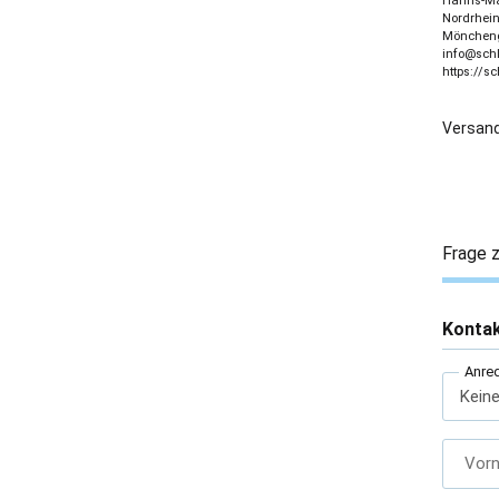
Hanns-Mar
Nordrhein
Möncheng
info@sch
https://s
Versand
Frage z
Konta
Anre
Vor