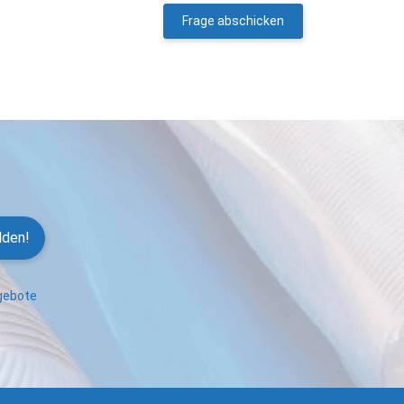
Frage abschicken
lden!
ngebote