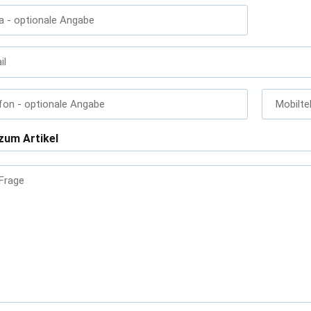
a
- optionale Angabe
il
fon
- optionale Angabe
Mobilte
zum Artikel
 Frage