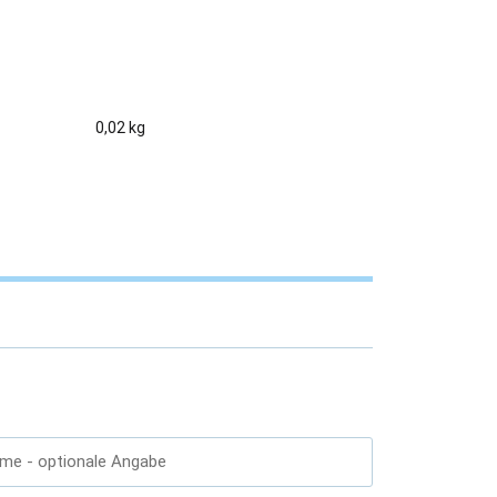
0,02 kg
ame
- optionale Angabe