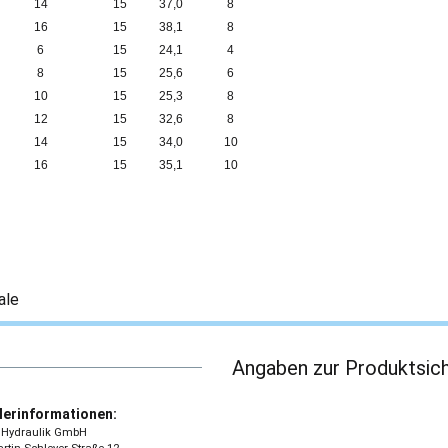
14
15
37,0
8
16
15
38,1
8
6
15
24,1
4
8
15
25,6
6
10
15
25,3
8
12
15
32,6
8
14
15
34,0
10
16
15
35,1
10
ale
Angaben zur Produktsich
lerinformationen:
 - Hydraulik GmbH