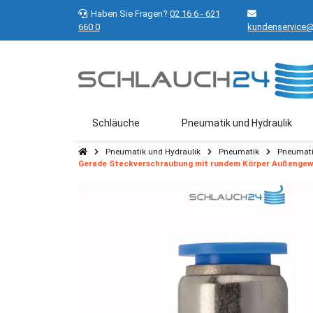
Haben Sie Fragen?
02 16 6 - 621
660 0
kundenservice@
Schläuche
Pneumatik und Hydraulik
Pneumatik und Hydraulik
Pneumatik
Pneumati
Gerade Steckverschraubung mit rundem Körper Außengewi