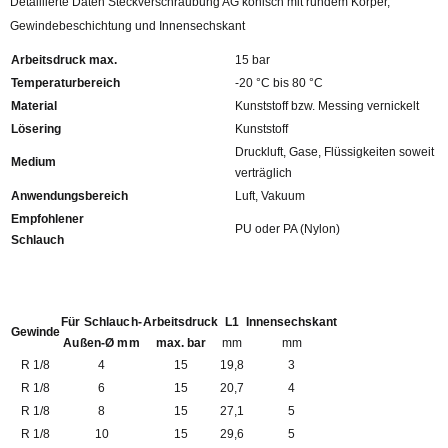
Detaillierte Daten Steckverschraubung AG konisch mit rundem Körper,
Gewindebeschichtung und Innensechskant
Arbeitsdruck max.
15 bar
Temperaturbereich
-20 °C bis 80 °C
Material
Kunststoff bzw. Messing vernickelt
Lösering
Kunststoff
Druckluft, Gase, Flüssigkeiten soweit
Medium
verträglich
Anwendungsbereich
Luft, Vakuum
Empfohlener
PU oder PA (Nylon)
Schlauch
Für Schlauch-
Arbeitsdruck
L1
Innensechskant
Gewinde
Außen-Ø mm
max. bar
mm
mm
R 1/8
4
15
19,8
3
R 1/8
6
15
20,7
4
R 1/8
8
15
27,1
5
R 1/8
10
15
29,6
5