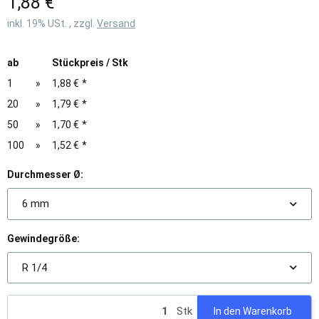
1,88 €
inkl. 19% USt. , zzgl.
Versand
ab
Stückpreis / Stk
1
»
1,88 €
*
20
»
1,79 €
*
50
»
1,70 €
*
100
»
1,52 €
*
Durchmesser Ø:
6 mm
Gewindegröße:
R 1/4
Stk
In den Warenkorb