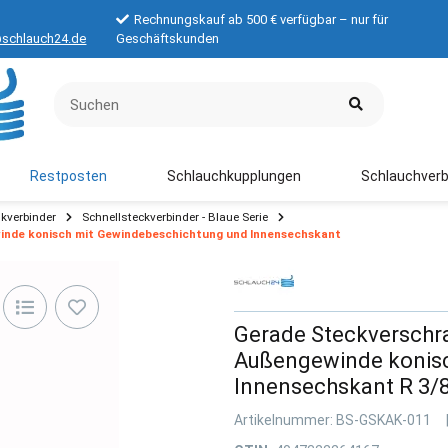
Rechnungskauf ab 500 € verfügbar – nur für
schlauch24.de
Geschäftskunden
Restposten
Schlauchkupplungen
Schlauchverb
kverbinder
Schnellsteckverbinder - Blaue Serie
nde konisch mit Gewindebeschichtung und Innensechskant
Gerade Steckverschr
Außengewinde konisc
Innensechskant R 3/
Artikelnummer:
BS-GSKAK-011