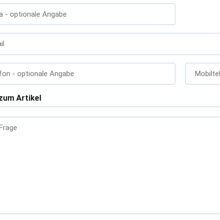
a
- optionale Angabe
il
fon
- optionale Angabe
Mobilte
zum Artikel
 Frage