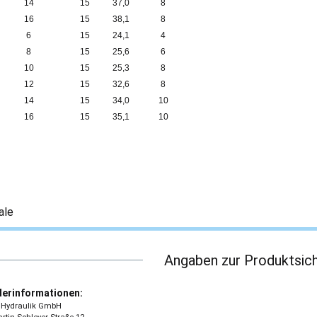
14
15
37,0
8
16
15
38,1
8
6
15
24,1
4
8
15
25,6
6
10
15
25,3
8
12
15
32,6
8
14
15
34,0
10
16
15
35,1
10
ale
Angaben zur Produktsich
lerinformationen:
 - Hydraulik GmbH