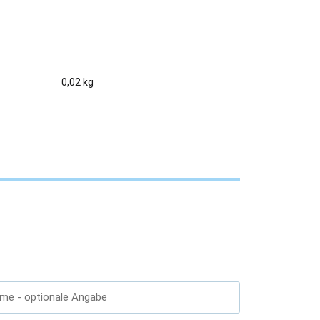
0,02 kg
ame
- optionale Angabe