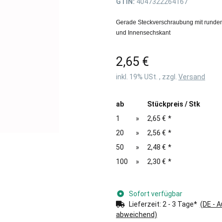
GTIN:
4047322264167
Gerade Steckverschraubung mit runde
und Innensechskant
2,65 €
inkl. 19% USt. , zzgl.
Versand
ab
Stückpreis / Stk
1
»
2,65 €
*
20
»
2,56 €
*
50
»
2,48 €
*
100
»
2,30 €
*
Sofort verfügbar
Lieferzeit:
2 - 3 Tage*
(DE - 
abweichend)