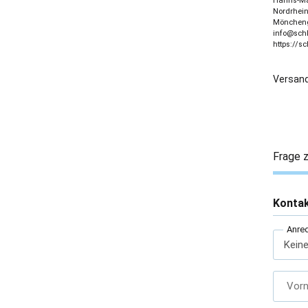
Hanns-Mar
Nordrhein
Möncheng
info@sch
https://s
Versand
Frage z
Konta
Anre
Vor