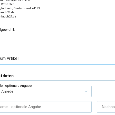
tin-Schleyer Straße 12
-Westfalen
ladbach, Deutschland, 41199
lauch24.de
chlauch24.de
gewicht:
um Artikel
ktdaten
de
- optionale Angabe
name
- optionale Angabe
Nachn