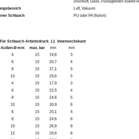
Druckluft, Gase, Flüssigkeiten soweit v
ngsbereich
Luft, Vakuum
fohlener Schlauch
PU oder PA (Nylon)
Für Schlauch-
Arbeitsdruck
L1
Innensechskant
Außen-Ø mm
max. bar
mm
mm
4
15
19,8
3
6
15
20,7
4
8
15
27,1
5
10
15
29,6
5
4
15
17,9
3
6
15
22,5
4
8
15
24,6
5
10
15
30,9
6
6
15
20,1
4
8
15
24,6
6
10
15
26,9
8
12
15
29,6
8