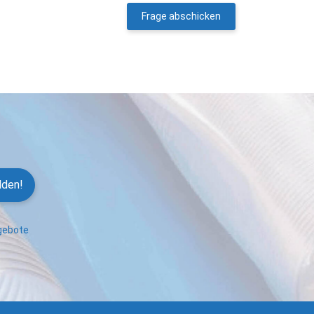
Frage abschicken
lden!
ngebote