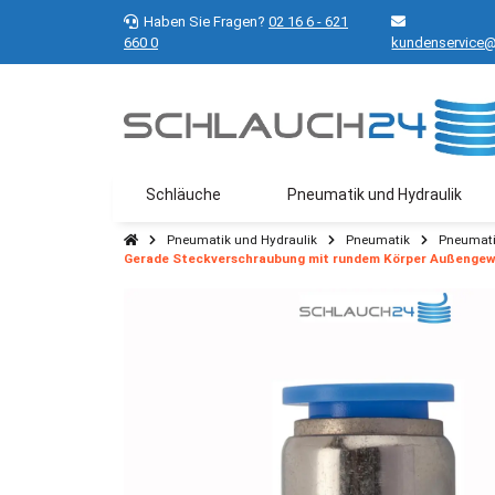
Haben Sie Fragen?
02 16 6 - 621
660 0
kundenservice@
Schläuche
Pneumatik und Hydraulik
Pneumatik und Hydraulik
Pneumatik
Pneumati
Gerade Steckverschraubung mit rundem Körper Außengewi