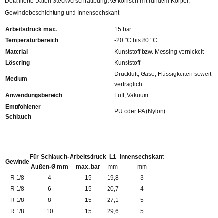
Detaillierte Daten Steckverschraubung AG konisch mit rundem Körper,
Gewindebeschichtung und Innensechskant
Arbeitsdruck max.
15 bar
Temperaturbereich
-20 °C bis 80 °C
Material
Kunststoff bzw. Messing vernickelt
Lösering
Kunststoff
Druckluft, Gase, Flüssigkeiten soweit
Medium
verträglich
Anwendungsbereich
Luft, Vakuum
Empfohlener
PU oder PA (Nylon)
Schlauch
Für Schlauch-
Arbeitsdruck
L1
Innensechskant
Gewinde
Außen-Ø mm
max. bar
mm
mm
R 1/8
4
15
19,8
3
R 1/8
6
15
20,7
4
R 1/8
8
15
27,1
5
R 1/8
10
15
29,6
5