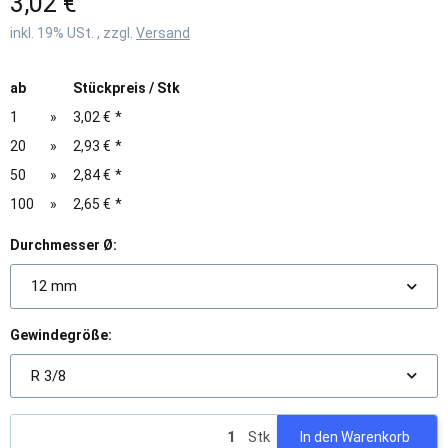
3,02 €
inkl. 19% USt. , zzgl.
Versand
ab
Stückpreis / Stk
1
»
3,02 €
*
20
»
2,93 €
*
50
»
2,84 €
*
100
»
2,65 €
*
Durchmesser Ø:
12 mm
Gewindegröße:
R 3/8
Stk
In den Warenkorb