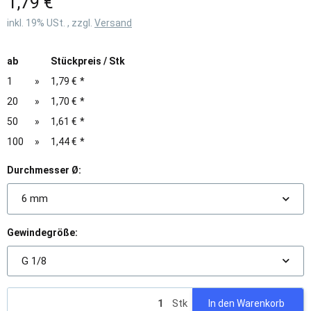
1,79 €
inkl. 19% USt. , zzgl.
Versand
ab
Stückpreis / Stk
1
»
1,79 €
*
20
»
1,70 €
*
50
»
1,61 €
*
100
»
1,44 €
*
Durchmesser Ø:
6 mm
Gewindegröße:
G 1/8
Stk
In den Warenkorb