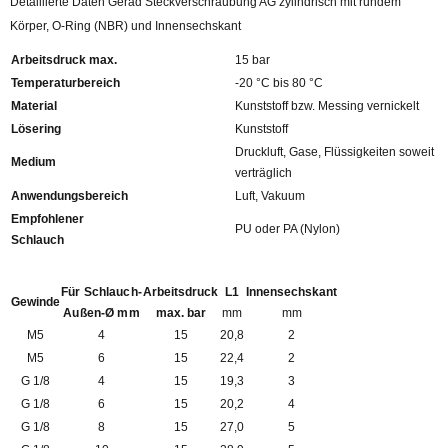
Detaillierte Daten Gerad Steckverschraubung AG zylindrisch mit rundem
Körper, O-Ring (NBR) und Innensechskant
Arbeitsdruck max.
15 bar
Temperaturbereich
-20 °C bis 80 °C
Material
Kunststoff bzw. Messing vernickelt
Lösering
Kunststoff
Druckluft, Gase, Flüssigkeiten soweit
Medium
verträglich
Anwendungsbereich
Luft, Vakuum
Empfohlener
PU oder PA (Nylon)
Schlauch
Für Schlauch-
Arbeitsdruck
L1
Innensechskant
Gewinde
Außen-Ø mm
max. bar
mm
mm
M5
4
15
20,8
2
M5
6
15
22,4
2
G 1/8
4
15
19,3
3
G 1/8
6
15
20,2
4
G 1/8
8
15
27,0
5