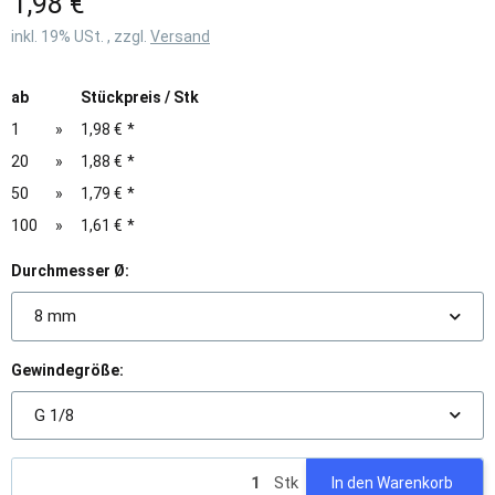
1,98 €
inkl. 19% USt. , zzgl.
Versand
ab
Stückpreis / Stk
1
»
1,98 €
*
20
»
1,88 €
*
50
»
1,79 €
*
100
»
1,61 €
*
Durchmesser Ø:
8 mm
Gewindegröße:
G 1/8
Stk
In den Warenkorb