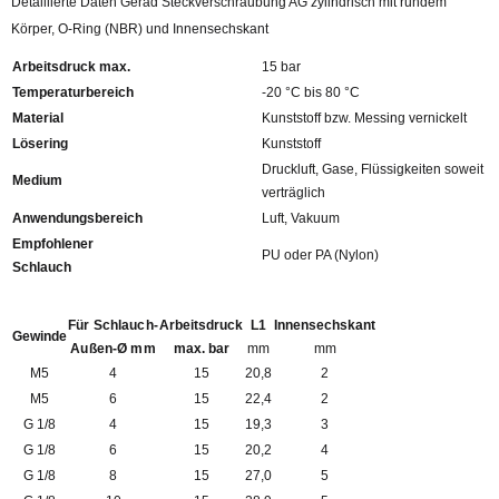
Detaillierte Daten Gerad Steckverschraubung AG zylindrisch mit rundem
Körper, O-Ring (NBR) und Innensechskant
Arbeitsdruck max.
15 bar
Temperaturbereich
-20 °C bis 80 °C
Material
Kunststoff bzw. Messing vernickelt
Lösering
Kunststoff
Druckluft, Gase, Flüssigkeiten soweit
Medium
verträglich
Anwendungsbereich
Luft, Vakuum
Empfohlener
PU oder PA (Nylon)
Schlauch
Für Schlauch-
Arbeitsdruck
L1
Innensechskant
Gewinde
Außen-Ø mm
max. bar
mm
mm
M5
4
15
20,8
2
M5
6
15
22,4
2
G 1/8
4
15
19,3
3
G 1/8
6
15
20,2
4
G 1/8
8
15
27,0
5