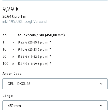
9,29 €
20,64 € pro 1 m
inkl. 19% USt. , zzgl.
Versand
ab
Stückpreis / Stk (450,00 mm)
1
»
9,29 €
*
(20,65 € pro m)
10
»
9,10 €
*
(20,23 € pro m)
50
»
8,83 €
*
(19,62 € pro m)
100
»
8,54 €
*
(18,99 € pro m)
Anschlüsse:
CEL - DKOL45
Länge:
450 mm