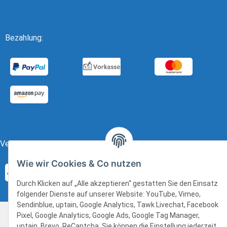
Bezahlung:
Versand:
Wie wir Cookies & Co nutzen
Durch Klicken auf „Alle akzeptieren“ gestatten Sie den Einsatz
folgender Dienste auf unserer Website: YouTube, Vimeo,
Sendinblue, uptain, Google Analytics, Tawk Livechat, Facebook
* Alle Preise inkl. gesetzlicher USt., zzgl.
Versand
Pixel, Google Analytics, Google Ads, Google Tag Manager,
Powered by
JTL-Shop
| realisiert mit
jd.tec
uptain, Brevo, ReCaptcha. Sie können die Einstellung jederzeit