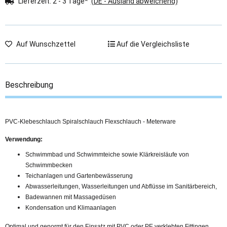
Lieferzeit:
2 - 3 Tage*
(DE - Ausland abweichend)
Auf Wunschzettel
Auf die Vergleichsliste
Beschreibung
PVC-Klebeschlauch Spiralschlauch Flexschlauch - Meterware
Verwendung:
Schwimmbad und Schwimmteiche sowie Klärkreisläufe von
Schwimmbecken
Teichanlagen und Gartenbewässerung
Abwasserleitungen, Wasserleitungen und Abflüsse im Sanitärbereich,
Badewannen mit Massagedüsen
Kondensation und Klimaanlagen
Optimal und genormt für den Einsatz mit PVC oder PE verklebten
Fittingen
,