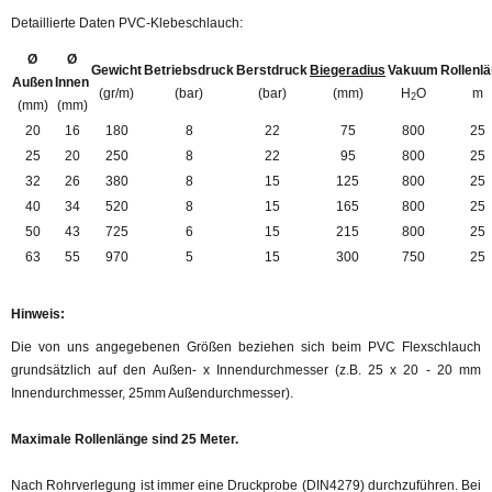
Detaillierte Daten PVC-Klebeschlauch:
Ø
Ø
Gewicht
Betriebsdruck
Berstdruck
Biegeradius
Vakuum
Rollenl
Außen
Innen
(gr/m)
(bar)
(bar)
(mm)
H
O
m
2
(mm)
(mm)
20
16
180
8
22
75
800
25
25
20
250
8
22
95
800
25
32
26
380
8
15
125
800
25
40
34
520
8
15
165
800
25
50
43
725
6
15
215
800
25
63
55
970
5
15
300
750
25
Hinweis:
Die von uns angegebenen Größen beziehen sich beim PVC Flexschlauch
grundsätzlich auf den Außen- x Innendurchmesser (z.B. 25 x 20 - 20 mm
Innendurchmesser, 25mm Außendurchmesser).
Maximale Rollenlänge sind 25 Meter.
Nach Rohrverlegung ist immer eine Druckprobe (DIN4279) durchzuführen. Bei