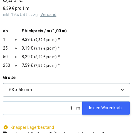
8,39 € pro 1 m
inkl. 19% USt. , zzgl.
Versand
ab
Stückpreis / m (1,00 m)
1
»
9,39 €
*
(9,39 € pro m)
25
»
9,19 €
*
(9,19 € pro m)
50
»
8,29 €
*
(8,29 € pro m)
250
»
7,59 €
*
(7,59 € pro m)
Größe
63 x 55 mm
m
In den Warenkorb
Knapper Lagerbestand