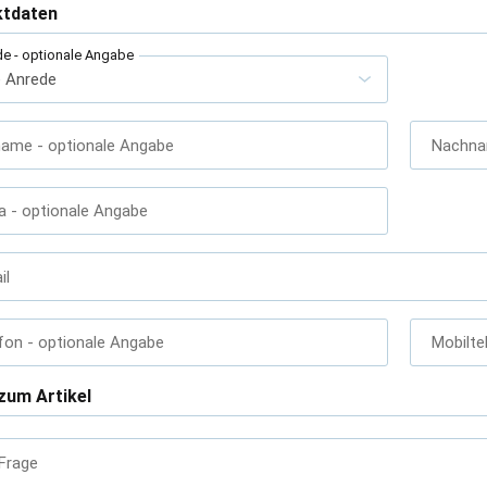
ktdaten
de
- optionale Angabe
name
- optionale Angabe
Nachn
a
- optionale Angabe
il
fon
- optionale Angabe
Mobilte
zum Artikel
 Frage