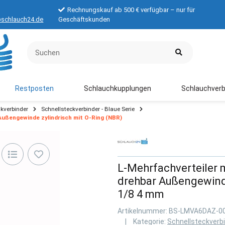
Rechnungskauf ab 500 € verfügbar – nur für
schlauch24.de
Geschäftskunden
Restposten
Schlauchkupplungen
Schlauchverb
kverbinder
Schnellsteckverbinder - Blaue Serie
ußengewinde zylindrisch mit O-Ring (NBR)
L-Mehrfachverteiler 
drehbar Außengewinde
1/8 4 mm
Artikelnummer:
BS-LMVA6DAZ-0
Kategorie:
Schnellsteckverbi