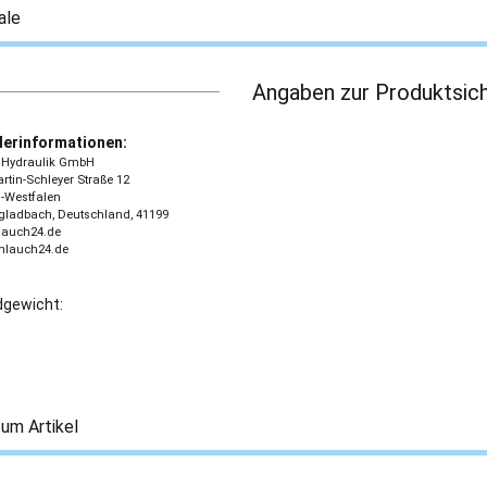
ale
Angaben zur Produktsich
lerinformationen:
 - Hydraulik GmbH
tin-Schleyer Straße 12
-Westfalen
ladbach, Deutschland, 41199
lauch24.de
chlauch24.de
gewicht:
um Artikel