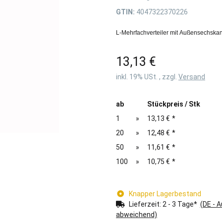
GTIN:
4047322370226
L-Mehrfachverteiler mit Außensechska
13,13 €
inkl. 19% USt. , zzgl.
Versand
ab
Stückpreis / Stk
1
»
13,13 €
*
20
»
12,48 €
*
50
»
11,61 €
*
100
»
10,75 €
*
Knapper Lagerbestand
Lieferzeit:
2 - 3 Tage*
(DE - 
abweichend)