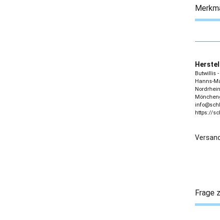
Merkm
Herstel
Butwillis
Hanns-Mar
Nordrhein
Möncheng
info@sch
https://s
Versand
Frage z