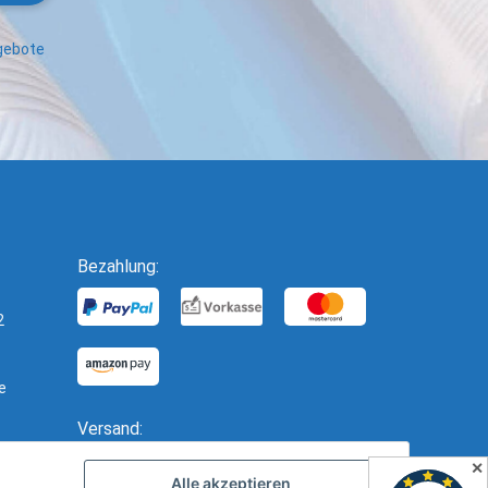
ngebote
Bezahlung:
2
e
Versand:
✕
Alle akzeptieren