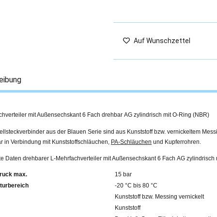
Auf Wunschzettel
eibung
chverteiler mit Außensechskant 6 Fach drehbar AG zylindrisch mit O-Ring (NBR)
llsteckverbinder aus der Blauen Serie sind aus Kunststoff bzw. vernickeltem Mess
r in Verbindung mit Kunststoffschläuchen,
PA-Schläuchen
und Kupferrohren.
rte Daten drehbarer L-Mehrfachverteiler mit Außensechskant 6 Fach AG zylindrisch
ruck max.
15 bar
turbereich
-20 °C bis 80 °C
Kunststoff bzw. Messing vernickelt
Kunststoff