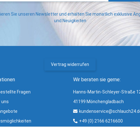
eren Sie unseren Newsletter und erhalten Sie monatlich exklusive A
und Neuigkeiten
Vertrag widerrufen
ationen
Wir beraten sie gerne:
gestellte Fragen
Hanns-Martin-Schleyer-Straße 1
r uns
41199 Mönchengladbach
angebote
kundenservice@schlauch24.d
smöglichkeiten
+49 (0) 2166 6216600
ng und Versand
Bürozeiten: