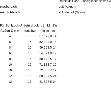
Druckluft, Gase, Flüssigkeiten soweit v
ngsbereich
Luft, Vakuum
fohlener Schlauch
PU oder PA (Nylon)
Für Schlauch-
Arbeitsdruck
L1
L2
SW
Außen-Ø mm
max. bar
mm
mm
mm
4
15
67,8
22,0
14
6
15
52,3
24,0
14
8
15
59,0
28,5
14
6
15
54,5
24,0
17
8
15
58,7
28,5
17
10
15
71,3
33,7
19
10
15
72,0
33,7
19
12
15
80,6
37,5
24
12
15
81,5
37,5
24