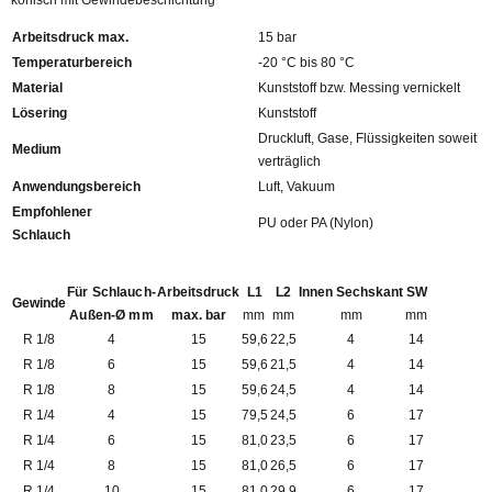
konisch mit Gewindebeschichtung
Arbeitsdruck max.
15 bar
Temperaturbereich
-20 °C bis 80 °C
Material
Kunststoff bzw. Messing vernickelt
Lösering
Kunststoff
Druckluft, Gase, Flüssigkeiten soweit
Medium
verträglich
Anwendungsbereich
Luft, Vakuum
Empfohlener
PU oder PA (Nylon)
Schlauch
Für Schlauch-
Arbeitsdruck
L1
L2
Innen Sechskant
SW
Gewinde
Außen-Ø mm
max. bar
mm
mm
mm
mm
R 1/8
4
15
59,6
22,5
4
14
R 1/8
6
15
59,6
21,5
4
14
R 1/8
8
15
59,6
24,5
4
14
R 1/4
4
15
79,5
24,5
6
17
R 1/4
6
15
81,0
23,5
6
17
R 1/4
8
15
81,0
26,5
6
17
R 1/4
10
15
81,0
29,9
6
17