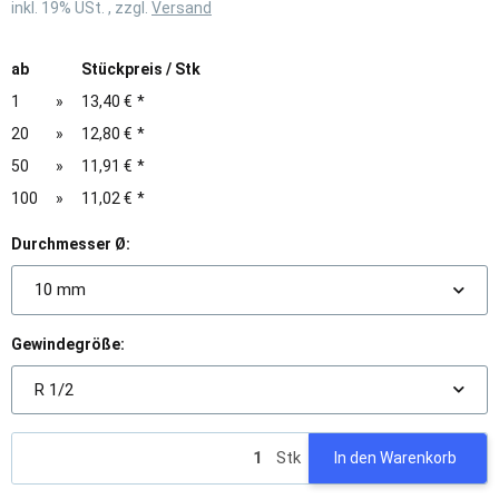
inkl. 19% USt. , zzgl.
Versand
ab
Stückpreis / Stk
1
»
13,40 €
*
20
»
12,80 €
*
50
»
11,91 €
*
100
»
11,02 €
*
Durchmesser Ø:
10 mm
Gewindegröße:
R 1/2
Stk
In den Warenkorb