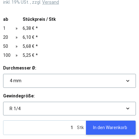
inkl. 19% USt. , zzgl.
Versand
ab
Stückpreis / Stk
1
»
6,38 €
*
20
»
6,10 €
*
50
»
5,68 €
*
100
»
5,25 €
*
Durchmesser Ø:
4 mm
Gewindegröße:
R 1/4
Stk
In den Warenkorb