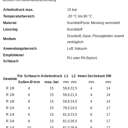
konisch mit Gewindebeschichtung
Arbeitsdruck max.
15 bar
Temperaturbereich
-20 °C bis 80 °C
Material
Kunststoff bzw. Messing vernickelt
Lösering
Kunststoff
Druckluft, Gase, Flüssigkeiten soweit
Medium
verträglich
Anwendungsbereich
Luft, Vakuum
Empfohlener
PU oder PA (Nylon)
Schlauch
Für Schlauch-
Arbeitsdruck
L1
L2
Innen Sechskant
SW
Gewinde
Außen-Ø mm
max. bar
mm
mm
mm
mm
R 1/8
4
15
59,6
22,5
4
14
R 1/8
6
15
59,6
21,5
4
14
R 1/8
8
15
59,6
24,5
4
14
R 1/4
4
15
79,5
24,5
6
17
R 1/4
6
15
81,0
23,5
6
17
R 1/4
8
15
81,0
26,5
6
17
R 1/4
10
15
81,0
29,9
6
17