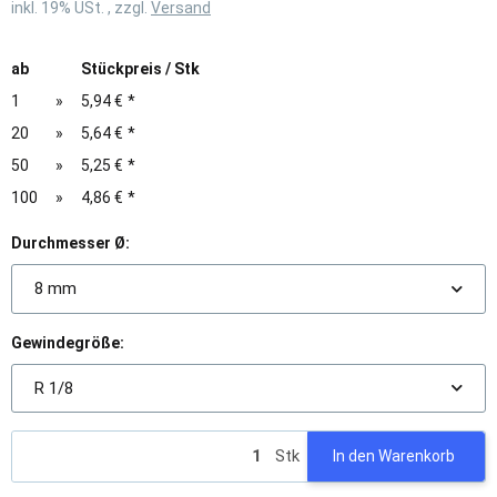
inkl. 19% USt. , zzgl.
Versand
ab
Stückpreis / Stk
1
»
5,94 €
*
20
»
5,64 €
*
50
»
5,25 €
*
100
»
4,86 €
*
Durchmesser Ø:
8 mm
Gewindegröße:
R 1/8
Stk
In den Warenkorb