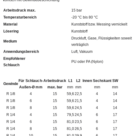
konisch mit Gewindebeschichtung
Arbeitsdruck max.
15 bar
Temperaturbereich
-20 °C bis 80 °C
Material
Kunststoff bzw. Messing vernickelt
Lösering
Kunststoff
Druckluft, Gase, Flüssigkeiten soweit
Medium
verträglich
Anwendungsbereich
Luft, Vakuum
Empfohlener
PU oder PA (Nylon)
Schlauch
Für Schlauch-
Arbeitsdruck
L1
L2
Innen Sechskant
SW
Gewinde
Außen-Ø mm
max. bar
mm
mm
mm
mm
R 1/8
4
15
59,6
22,5
4
14
R 1/8
6
15
59,6
21,5
4
14
R 1/8
8
15
59,6
24,5
4
14
R 1/4
4
15
79,5
24,5
6
17
R 1/4
6
15
81,0
23,5
6
17
R 1/4
8
15
81,0
26,5
6
17
R 1/4
10
15
81,0
29,9
6
17