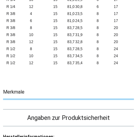
R 1/4
12
15
81,0
30,8
6
17
R 3/8
4
15
81,0
23,5
8
17
R 3/8
6
15
81,0
24,5
8
17
R 3/8
8
15
83,7
28,5
8
20
R 3/8
10
15
83,7
31,9
8
20
R 3/8
12
15
83,7
32,8
8
20
R 1/2
8
15
83,7
28,5
8
24
R 1/2
10
15
83,7
34,5
8
24
R 1/2
12
15
83,7
35,4
8
24
Merkmale
Angaben zur Produktsicherheit
Herstellerinformationen: