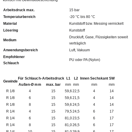
konisch mit Gewindebeschichtung
Arbeitsdruck max.
15 bar
Temperaturbereich
-20 °C bis 80 °C
Material
Kunststoff bzw. Messing vernickelt
Lösering
Kunststoff
Druckluft, Gase, Flüssigkeiten soweit
Medium
verträglich
Anwendungsbereich
Luft, Vakuum
Empfohlener
PU oder PA (Nylon)
Schlauch
Für Schlauch-
Arbeitsdruck
L1
L2
Innen Sechskant
SW
Gewinde
Außen-Ø mm
max. bar
mm
mm
mm
mm
R 1/8
4
15
59,6
22,5
4
14
R 1/8
6
15
59,6
21,5
4
14
R 1/8
8
15
59,6
24,5
4
14
R 1/4
4
15
79,5
24,5
6
17
R 1/4
6
15
81,0
23,5
6
17
R 1/4
8
15
81,0
26,5
6
17
R 1/4
10
15
81,0
29,9
6
17