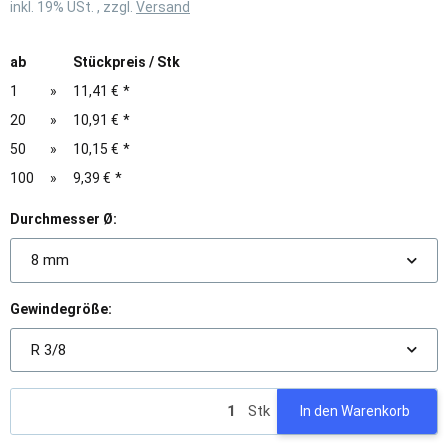
inkl. 19% USt. , zzgl.
Versand
ab
Stückpreis / Stk
1
»
11,41 €
*
20
»
10,91 €
*
50
»
10,15 €
*
100
»
9,39 €
*
Durchmesser Ø:
8 mm
Gewindegröße:
R 3/8
Stk
In den Warenkorb