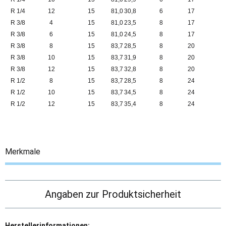
R 1/4
12
15
81,0
30,8
6
17
R 3/8
4
15
81,0
23,5
8
17
R 3/8
6
15
81,0
24,5
8
17
R 3/8
8
15
83,7
28,5
8
20
R 3/8
10
15
83,7
31,9
8
20
R 3/8
12
15
83,7
32,8
8
20
R 1/2
8
15
83,7
28,5
8
24
R 1/2
10
15
83,7
34,5
8
24
R 1/2
12
15
83,7
35,4
8
24
Merkmale
Angaben zur Produktsicherheit
Herstellerinformationen: