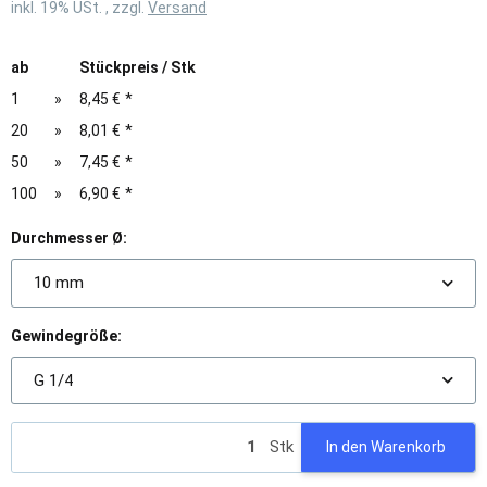
inkl. 19% USt. , zzgl.
Versand
ab
Stückpreis / Stk
1
»
8,45 €
*
20
»
8,01 €
*
50
»
7,45 €
*
100
»
6,90 €
*
Durchmesser Ø:
10 mm
Gewindegröße:
G 1/4
Stk
In den Warenkorb