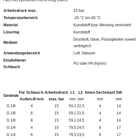
Fach AG zylindrisch mit O-Ring (NBR)
Arbeitsdruck max.
15 bar
Temperaturbereich
-20 °C bis 80 °C
Material
Kunststoff bzw. Messing vernickelt
Lösering
Kunststoff
Druckluft, Gase, Flüssigkeiten soweit
Medium
verträglich
Anwendungsbereich
Luft, Vakuum
Empfohlener
PU oder PA (Nylon)
Schlauch
Für Schlauch-
Arbeitsdruck
L1
L2
Innen-Sechskant
SW
Gewinde
Außen-Ø mm
max. bar
mm
mm
mm
mm
G 1/8
4
15
59,1
22,5
4
14
G 1/8
6
15
59,1
21,5
4
14
G 1/8
8
15
59,1
24,5
4
14
G 1/4
4
15
79,5
24,5
6
17
G 1/4
6
15
79,5
23,5
6
17