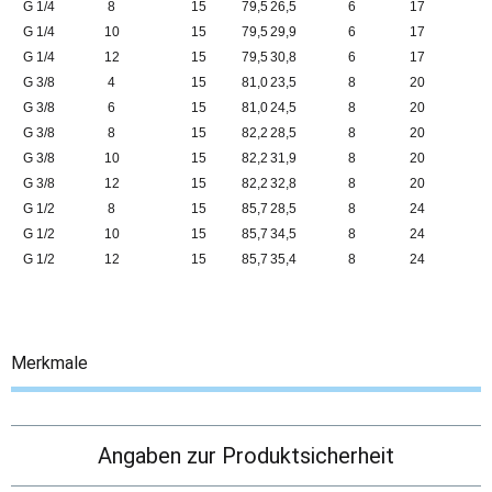
G 1/4
8
15
79,5
26,5
6
17
G 1/4
10
15
79,5
29,9
6
17
G 1/4
12
15
79,5
30,8
6
17
G 3/8
4
15
81,0
23,5
8
20
G 3/8
6
15
81,0
24,5
8
20
G 3/8
8
15
82,2
28,5
8
20
G 3/8
10
15
82,2
31,9
8
20
G 3/8
12
15
82,2
32,8
8
20
G 1/2
8
15
85,7
28,5
8
24
G 1/2
10
15
85,7
34,5
8
24
G 1/2
12
15
85,7
35,4
8
24
Merkmale
Angaben zur Produktsicherheit