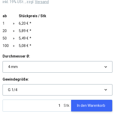
inkl. 19% USt. , zzgl.
Versand
ab
Stückpreis / Stk
1
»
6,20 €
*
20
»
5,89 €
*
50
»
5,49 €
*
100
»
5,08 €
*
Durchmesser Ø:
4 mm
Gewindegröße:
G 1/4
Stk
In den Warenkorb