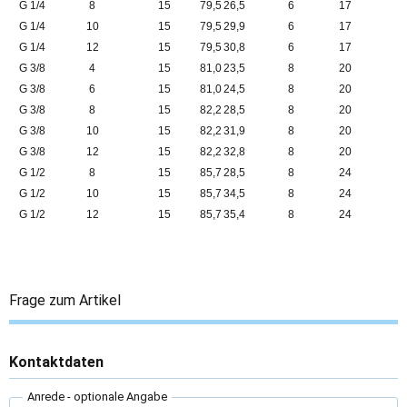
G 1/4
8
15
79,5
26,5
6
17
G 1/4
10
15
79,5
29,9
6
17
G 1/4
12
15
79,5
30,8
6
17
G 3/8
4
15
81,0
23,5
8
20
G 3/8
6
15
81,0
24,5
8
20
G 3/8
8
15
82,2
28,5
8
20
G 3/8
10
15
82,2
31,9
8
20
G 3/8
12
15
82,2
32,8
8
20
G 1/2
8
15
85,7
28,5
8
24
G 1/2
10
15
85,7
34,5
8
24
G 1/2
12
15
85,7
35,4
8
24
Frage zum Artikel
Kontaktdaten
Anrede
- optionale Angabe