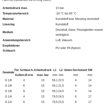
Fach AG zylindrisch mit O-Ring (NBR)
Arbeitsdruck max.
15 bar
Temperaturbereich
-20 °C bis 80 °C
Material
Kunststoff bzw. Messing vernickelt
Lösering
Kunststoff
Druckluft, Gase, Flüssigkeiten soweit
Medium
verträglich
Anwendungsbereich
Luft, Vakuum
Empfohlener
PU oder PA (Nylon)
Schlauch
Für Schlauch-
Arbeitsdruck
L1
L2
Innen-Sechskant
SW
Gewinde
Außen-Ø mm
max. bar
mm
mm
mm
mm
G 1/8
4
15
59,1
22,5
4
14
G 1/8
6
15
59,1
21,5
4
14
G 1/8
8
15
59,1
24,5
4
14
G 1/4
4
15
79,5
24,5
6
17
G 1/4
6
15
79,5
23,5
6
17