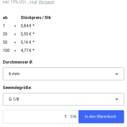
inkl. 19% USt. , zzgl.
Versand
ab
Stückpreis / Stk
1
»
5,84 €
*
20
»
5,55 €
*
50
»
5,16 €
*
100
»
4,77 €
*
Durchmesser Ø:
6 mm
Gewindegröße:
G 1/8
Stk
In den Warenkorb