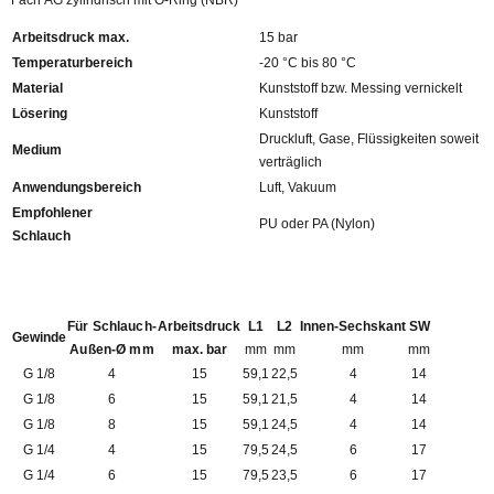
Fach AG zylindrisch mit O-Ring (NBR)
Arbeitsdruck max.
15 bar
Temperaturbereich
-20 °C bis 80 °C
Material
Kunststoff bzw. Messing vernickelt
Lösering
Kunststoff
Druckluft, Gase, Flüssigkeiten soweit
Medium
verträglich
Anwendungsbereich
Luft, Vakuum
Empfohlener
PU oder PA (Nylon)
Schlauch
Für Schlauch-
Arbeitsdruck
L1
L2
Innen-Sechskant
SW
Gewinde
Außen-Ø mm
max. bar
mm
mm
mm
mm
G 1/8
4
15
59,1
22,5
4
14
G 1/8
6
15
59,1
21,5
4
14
G 1/8
8
15
59,1
24,5
4
14
G 1/4
4
15
79,5
24,5
6
17
G 1/4
6
15
79,5
23,5
6
17