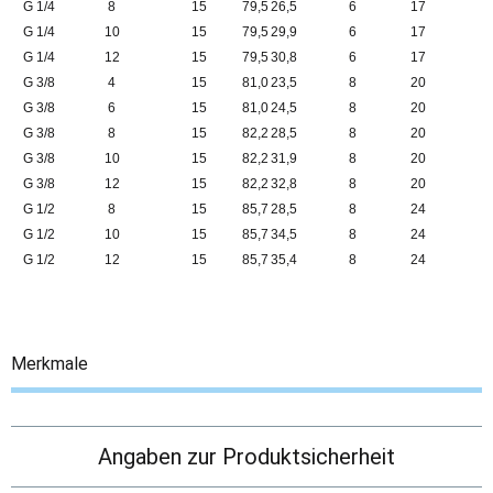
G 1/4
8
15
79,5
26,5
6
17
G 1/4
10
15
79,5
29,9
6
17
G 1/4
12
15
79,5
30,8
6
17
G 3/8
4
15
81,0
23,5
8
20
G 3/8
6
15
81,0
24,5
8
20
G 3/8
8
15
82,2
28,5
8
20
G 3/8
10
15
82,2
31,9
8
20
G 3/8
12
15
82,2
32,8
8
20
G 1/2
8
15
85,7
28,5
8
24
G 1/2
10
15
85,7
34,5
8
24
G 1/2
12
15
85,7
35,4
8
24
Merkmale
Angaben zur Produktsicherheit